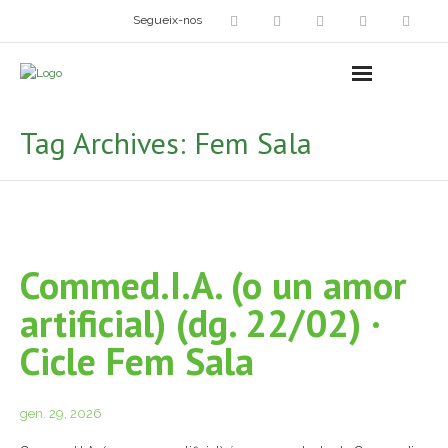
Segueix-nos
Arts plàstiques
- Grup d’Artistes Plàstics i Visuals
Tag Archives:
Fem Sala
- Exposicions
- Fira del Dibuix
- Taller dels Amics Menuts
Commed.I.A. (o un amor
- Espai Niu – Residències artístiques
artificial) (dg. 22/02) ·
Grup Fotogràfic
Cicle Fem Sala
Cine-Club
gen. 29, 2026
Grup de Teatre