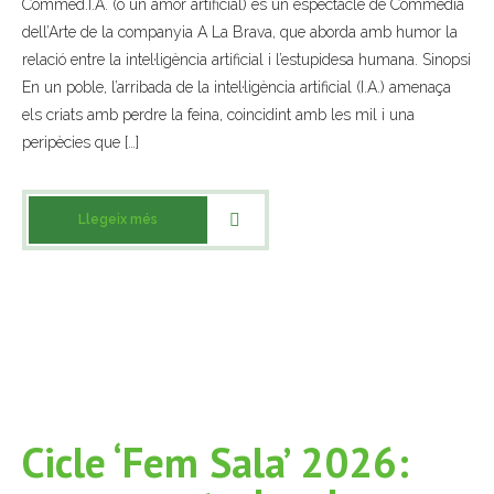
Commed.I.A. (o un amor artificial) és un espectacle de Commedia
dell’Arte de la companyia A La Brava, que aborda amb humor la
- Muntatges presentats
relació entre la intel·ligència artificial i l’estupidesa humana. Sinopsi
Jazz Terrassa
En un poble, l’arribada de la intel·ligència artificial (I.A.) amenaça
els criats amb perdre la feina, coincidint amb les mil i una
- Nova Jazz Cava
peripècies que […]
- Festival Jazz Terrassa
Llegeix més
Música clàssica i coral
- Cor Montserrat
- Coral Ohana
- Concerts
- Concurs Montserrat Alavedra
Cicle ‘Fem Sala’ 2026:
Literatura i debat