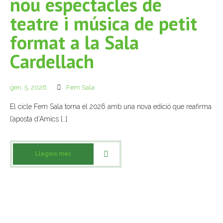
nou espectacles de
teatre i música de petit
- Mirall de Glaç
format a la Sala
- Grup d’Opinió
Cardellach
- Escola de Literatura de Terrassa
gen. 5, 2026
Fem Sala
- Laboratori Creatiu
El cicle Fem Sala torna el 2026 amb una nova edició que reafirma
l’aposta d’Amics […]
Llegeix més