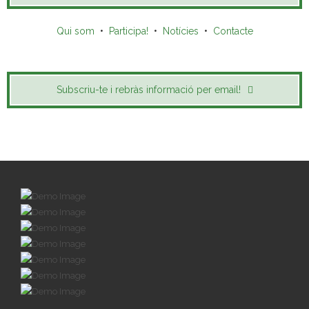
Qui som
•
Participa!
•
Notícies
•
Contacte
Subscriu-te i rebràs informació per email!