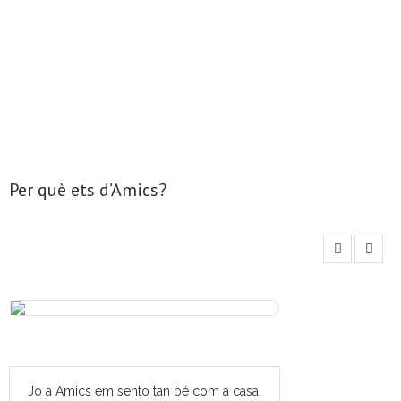
- Mirall de Glaç
- Grup d’Opinió
- Escola de Literatura de Terrassa
- Laboratori Creatiu
Per què ets d’Amics?
Jo a Amics em sento tan bé com a casa.