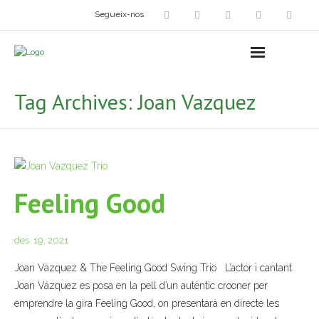
Segueix-nos
Arts plàstiques
- Grup d’Artistes Plàstics i Visuals
Tag Archives:
Joan Vazquez
- Exposicions
- Fira del Dibuix
- Taller dels Amics Menuts
Feeling Good
- Espai Niu – Residències artístiques
des. 19, 2021
Grup Fotogràfic
Joan Vàzquez & The Feeling Good Swing Trio L’actor i cantant
Cine-Club
Joan Vázquez es posa en la pell d’un autèntic crooner per
emprendre la gira Feeling Good, on presentarà en directe les
Grup de Teatre