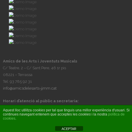
Amics de les Arts i Joventuts Musicals
C/ Teatre, 2 – C/ Sant Pere, 46 1r pis
08221 – Terrassa
Tel: 93 785 92 31
info@amicsdelesarts-jjmm.cat
Horari d’atenció al públic a secretaria:
Tardes, de dilluns a divendres, de 17h a 20h
Aquest lloc utilitza
cookies
per tal que tinguis una millor experiència d'usuari. Si
continues navegant entenem que acceptes les
cookies
i la nostra
política de
cookies
.
© Amics de les Arts i Joventuts Musicals 2017 - Fet per
BIOBIZ S&C
ACEPTAR