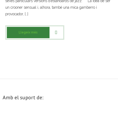
seves particulars versions d’estàndards de jazz. La idea de ser
un crooner sensual i, alhora, també una mica gamberro i
- Muntatges presentats
provocador, […]
Jazz Terrassa
- Nova Jazz Cava
Llegeix més
- Festival Jazz Terrassa
Música clàssica i coral
- Cor Montserrat
- Coral Ohana
- Concerts
Amb el suport de:
- Concurs Montserrat Alavedra
Literatura i debat