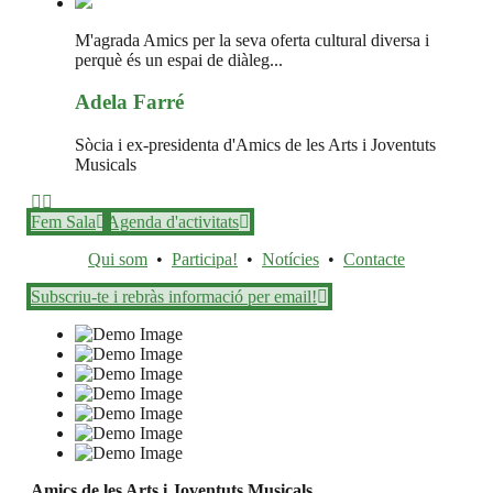
M'agrada Amics per la seva oferta cultural diversa i
perquè és un espai de diàleg...
Adela Farré
Sòcia i ex-presidenta d'Amics de les Arts i Joventuts
Musicals
Fem Sala
Agenda d'activitats
Qui som
•
Participa!
•
Notícies
•
Contacte
Subscriu-te i rebràs informació per email!
Amics de les Arts i Joventuts Musicals