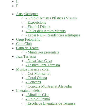
Arts plàstiques
- Grup d’Artistes Plàstics i Visuals
- Exposicions
- Fira del Dibuix
- Taller dels Amics Menuts
- Espai Niu – Residències artístiques
Grup Fotogràfic
Cine-Club
Grup de Teatre
- Muntatges presentats
Jazz Terrassa
- Nova Jazz Cava
- Festival Jazz Terrassa
Música clàssica i coral
- Cor Montserrat
- Coral Ohana
- Concerts
- Concurs Montserrat Alavedra
Literatura i debat
- Mirall de Glaç
- Grup d’Opinió
- Escola de Literatura de Terrassa