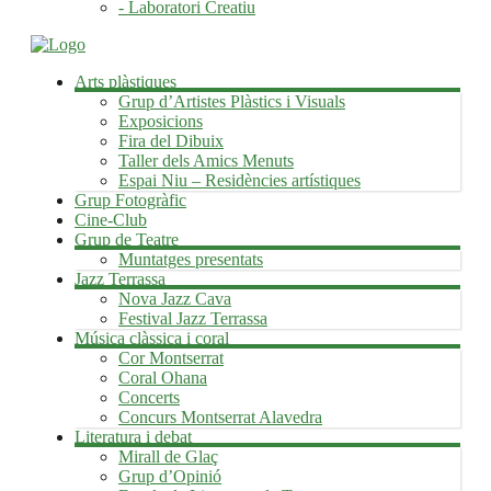
- Laboratori Creatiu
Arts plàstiques
Grup d’Artistes Plàstics i Visuals
Exposicions
Fira del Dibuix
Taller dels Amics Menuts
Espai Niu – Residències artístiques
Grup Fotogràfic
Cine-Club
Grup de Teatre
Muntatges presentats
Jazz Terrassa
Nova Jazz Cava
Festival Jazz Terrassa
Música clàssica i coral
Cor Montserrat
Coral Ohana
Concerts
Concurs Montserrat Alavedra
Literatura i debat
Mirall de Glaç
Grup d’Opinió