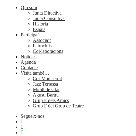
Qui som
Junta Directiva
Junta Consultiva
Història
Espais
Participa!
Associa’t
Patrocinis
Col·laboracions
Notícies
Agenda
Contacte
Visita també…
Cor Montserrat
Jazz Terrassa
Mirall de Glaç
Agustí Bartra
Grup F dels Amics
Grup F del Grup de Teatre
Segueix-nos