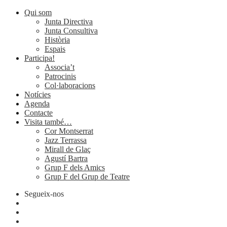
Qui som
Junta Directiva
Junta Consultiva
Història
Espais
Participa!
Associa’t
Patrocinis
Col·laboracions
Notícies
Agenda
Contacte
Visita també…
Cor Montserrat
Jazz Terrassa
Mirall de Glaç
Agustí Bartra
Grup F dels Amics
Grup F del Grup de Teatre
Segueix-nos