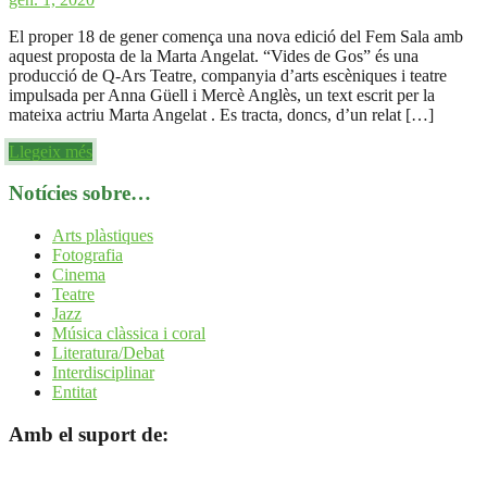
El proper 18 de gener comença una nova edició del Fem Sala amb
aquest proposta de la Marta Angelat. “Vides de Gos” és una
producció de Q-Ars Teatre, companyia d’arts escèniques i teatre
impulsada per Anna Güell i Mercè Anglès, un text escrit per la
mateixa actriu Marta Angelat . Es tracta, doncs, d’un relat […]
Llegeix més
Notícies sobre…
Arts plàstiques
Fotografia
Cinema
Teatre
Jazz
Música clàssica i coral
Literatura/Debat
Interdisciplinar
Entitat
Amb el suport de: