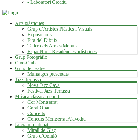
- Laboratori Creatiu
Arts plàstiques
Grup d’Artistes Plàstics i Visuals
Exposicions
Fira del Dibuix
Taller dels Amics Menuts
Espai Niu – Residències artístiques
Grup Fotogràfic
Cine-Club
Grup de Teatre
Muntatges presentats
Jazz Terrassa
Nova Jazz Cava
Festival Jazz Terrassa
Música clàssica i coral
Cor Montserrat
Coral Ohana
Concerts
Concurs Montserrat Alavedra
Literatura i debat
Mirall de Glaç
Grup d’Opinió