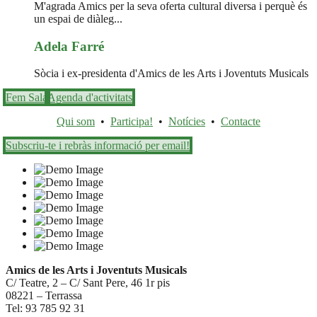
M'agrada Amics per la seva oferta cultural diversa i perquè és
un espai de diàleg...
Adela Farré
Sòcia i ex-presidenta d'Amics de les Arts i Joventuts Musicals
Fem Sala
Agenda d'activitats
Qui som
•
Participa!
•
Notícies
•
Contacte
Subscriu-te i rebràs informació per email!
Amics de les Arts i Joventuts Musicals
C/ Teatre, 2 – C/ Sant Pere, 46 1r pis
08221 – Terrassa
Tel: 93 785 92 31