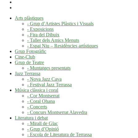
Arts plàstiques
- Grup d’Artistes Plàstics i Visuals
- Exposicions
- Fira del Dibuix
- Taller dels Amics Menuts
- Espai Niu – Residències artístiques
Grup Fotogràfic
Cine-Club
Grup de Teatre
- Muntatges presentats
Jazz Terrassa
- Nova Jazz Cava
- Festival Jazz Terrassa
Música clàssica i coral
- Cor Montserrat
- Coral Ohana
- Concerts
- Concurs Montserrat Alavedra
Literatura i debat
- Mirall de Glaç
- Grup d’Opinió
- Escola de Literatura de Terrassa