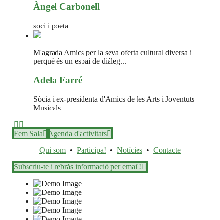
Àngel Carbonell
soci i poeta
M'agrada Amics per la seva oferta cultural diversa i
perquè és un espai de diàleg...
Adela Farré
Sòcia i ex-presidenta d'Amics de les Arts i Joventuts
Musicals
Fem Sala
Agenda d'activitats
Qui som
•
Participa!
•
Notícies
•
Contacte
Subscriu-te i rebràs informació per email!