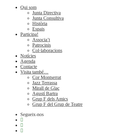
Qui som
Junta Directiva
Junta Consultiva
Història
Espais
Participa!
Associa’t
Patrocinis
Col·laboracions
Notícies
Agenda
Contacte
Visita també…
Cor Montserrat
Jazz Terrassa
Mirall de Glaç
Agustí Bartra
Grup F dels Amics
Grup F del Grup de Teatre
Segueix-nos