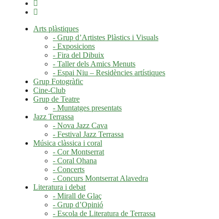
Arts plàstiques
- Grup d’Artistes Plàstics i Visuals
- Exposicions
- Fira del Dibuix
- Taller dels Amics Menuts
- Espai Niu – Residències artístiques
Grup Fotogràfic
Cine-Club
Grup de Teatre
- Muntatges presentats
Jazz Terrassa
- Nova Jazz Cava
- Festival Jazz Terrassa
Música clàssica i coral
- Cor Montserrat
- Coral Ohana
- Concerts
- Concurs Montserrat Alavedra
Literatura i debat
- Mirall de Glaç
- Grup d’Opinió
- Escola de Literatura de Terrassa