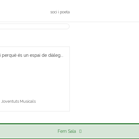
soci i poeta
i perquè és un espai de diàleg...
 i Joventuts Musicals
Fem Sala