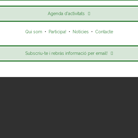
Agenda d'activitats
Qui som
•
Participa!
•
Notícies
•
Contacte
Subscriu-te i rebràs informació per email!