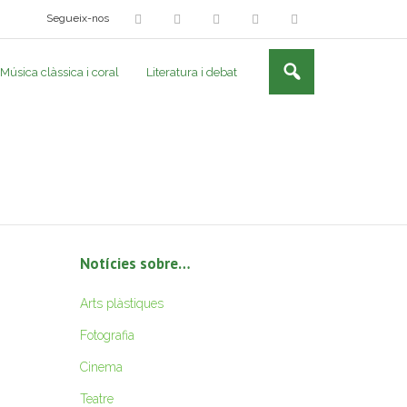
Segueix-nos
Música clàssica i coral
Literatura i debat
Notícies sobre…
Arts plàstiques
Fotografia
Cinema
Teatre