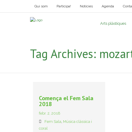
Qui som
Participa!
Notícies
Agenda
Conta
Arts plàstiques
Tag Archives:
mozar
Comença el Fem Sala
2018
febr. 2, 2018
Fem Sala
,
Música clàssica i
coral