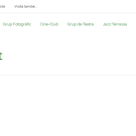
cte
Visita també…
Grup Fotogràfic
Cine-Club
Grup de Teatre
Jazz Terrassa
t