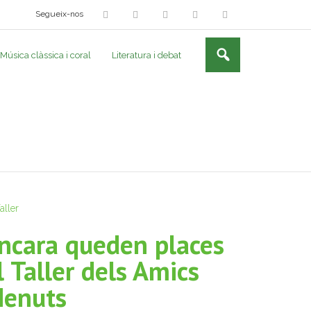
Segueix-nos
Música clàssica i coral
Literatura i debat
ncara queden places
l Taller dels Amics
enuts