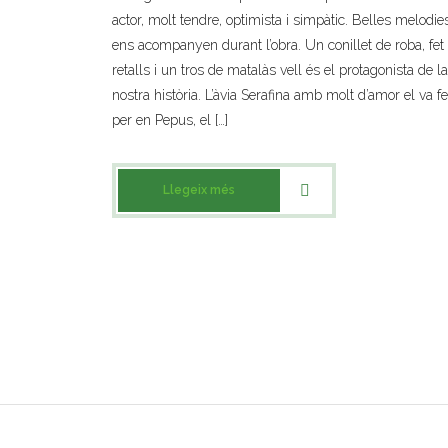
actor, molt tendre, optimista i simpàtic. Belles melodie
ens acompanyen durant l’obra. Un conillet de roba, fet
retalls i un tros de matalàs vell és el protagonista de la
nostra història. L’àvia Serafina amb molt d’amor el va fe
per en Pepus, el […]
Llegeix més