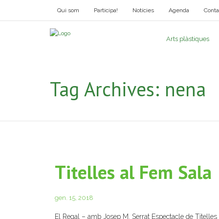
Qui som
Participa!
Notícies
Agenda
Conta
Arts plàstiques
Tag Archives:
nena
Titelles al Fem Sala
gen. 15, 2018
El Regal – amb Josep M. Serrat Espectacle de Titelles 