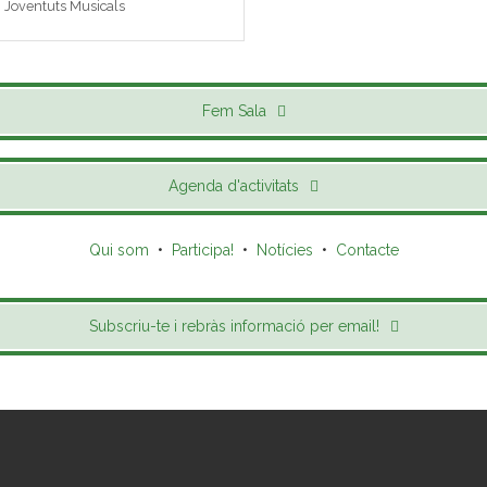
 i Joventuts Musicals
Fem Sala
Agenda d'activitats
Qui som
•
Participa!
•
Notícies
•
Contacte
Subscriu-te i rebràs informació per email!