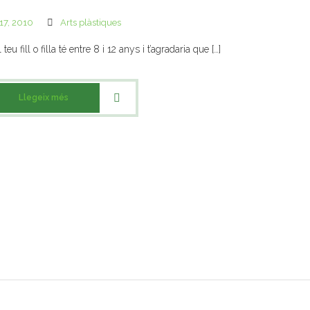
 17, 2010
Arts plàstiques
l teu fill o filla té entre 8 i 12 anys i t’agradaria que […]
Llegeix més