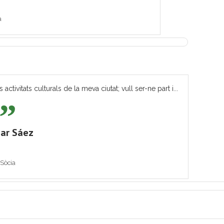
a
tivitats culturals de la meva ciutat; vull ser-ne part i...
ar Sáez
Sòcia