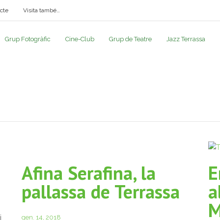
cte
Visita també…
Grup Fotogràfic
Cine-Club
Grup de Teatre
Jazz Terrassa
Afina Serafina, la
E
pallassa de Terrassa
a
M
i
gen. 14, 2018