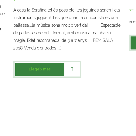
s
A casa la Serafina tot és possible: les joguines sonen i els
set.
 de
instruments juguen! I és que quan la concertista és una
Si e
pallassa….la música sona molt divertida!!! Espectacle
r
de pallasses de petit format, amb música,malabars i
màgia. Edat recomanada: de 3 a 7 anys FEM SALA
2018 Venda d’entrades […]
Llegeix més