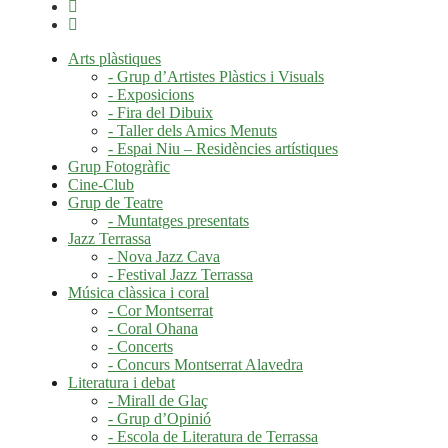
Arts plàstiques
- Grup d’Artistes Plàstics i Visuals
- Exposicions
- Fira del Dibuix
- Taller dels Amics Menuts
- Espai Niu – Residències artístiques
Grup Fotogràfic
Cine-Club
Grup de Teatre
- Muntatges presentats
Jazz Terrassa
- Nova Jazz Cava
- Festival Jazz Terrassa
Música clàssica i coral
- Cor Montserrat
- Coral Ohana
- Concerts
- Concurs Montserrat Alavedra
Literatura i debat
- Mirall de Glaç
- Grup d’Opinió
- Escola de Literatura de Terrassa