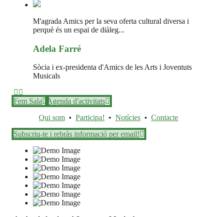
M'agrada Amics per la seva oferta cultural diversa i
perquè és un espai de diàleg...
Adela Farré
Sòcia i ex-presidenta d'Amics de les Arts i Joventuts
Musicals
Fem Sala
Agenda d'activitats
Qui som
•
Participa!
•
Notícies
•
Contacte
Subscriu-te i rebràs informació per email!