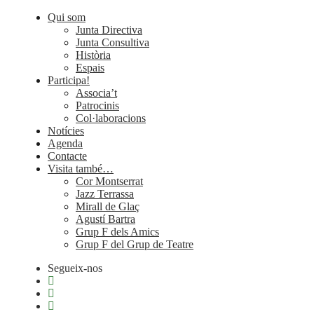
Qui som
Junta Directiva
Junta Consultiva
Història
Espais
Participa!
Associa’t
Patrocinis
Col·laboracions
Notícies
Agenda
Contacte
Visita també…
Cor Montserrat
Jazz Terrassa
Mirall de Glaç
Agustí Bartra
Grup F dels Amics
Grup F del Grup de Teatre
Segueix-nos