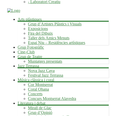
- Laboratori Creatiu
Arts plàstiques
Grup d’Artistes Plàstics i Visuals
Exposicions
Fira del Dibuix
Taller dels Amics Menuts
Espai Niu – Residències artístiques
Grup Fotogràfic
Cine-Club
Grup de Teatre
Muntatges presentats
Jazz Terrassa
Nova Jazz Cava
Festival Jazz Terrassa
Música clàssica i coral
Cor Montserrat
Coral Ohana
Concerts
Concurs Montserrat Alavedra
Literatura i debat
Mirall de Glaç
Grup d’Opinió