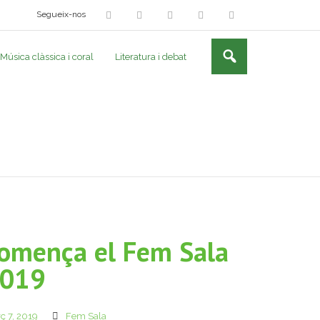
Segueix-nos
Música clàssica i coral
Literatura i debat
omença el Fem Sala
019
ç 7, 2019
Fem Sala