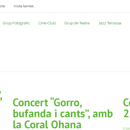
cte
Visita també…
Grup Fotogràfic
Cine-Club
Grup de Teatre
Jazz Terrassa
,
Concert “Gorro,
C
bufanda i cants”, amb
2
la Coral Ohana
mar