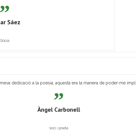
ar Sáez
Sòcia
eva dedicació a la poesia, aquesta era la manera de poder-me implicar
Àngel Carbonell
soci i poeta