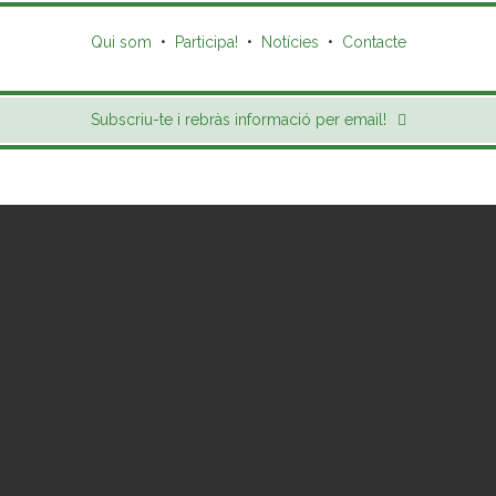
Qui som
•
Participa!
•
Notícies
•
Contacte
Subscriu-te i rebràs informació per email!