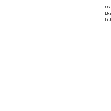
Un 
Llu
Pi d