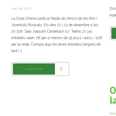
t
nov. 19, 2021
Dis
espe
La Coral Ohana canta al Nadal als Amics de les Arts i
Joventuts Musicals. Els dies 22 i 23 de desembre a les
20:30h. Sala Joaquim Cardellach (c/ Teatre, 2) Les
entrades valen 7€ per a menors de 25 anys i socis, i 10€
per la resta. Compra aquí les teves entrades Després de
tant […]
Llegeix més
O
l
febr