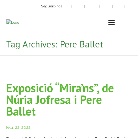
Segueix-nos
Arts plàstiques
- Grup d’Artistes Plàstics i Visuals
Tag Archives:
Pere Ballet
- Exposicions
- Fira del Dibuix
- Taller dels Amics Menuts
Exposició “Mira’ns”, de
- Espai Niu – Residències artístiques
Núria Jofresa i Pere
Grup Fotogràfic
Ballet
Cine-Club
febr. 22, 2022
Grup de Teatre