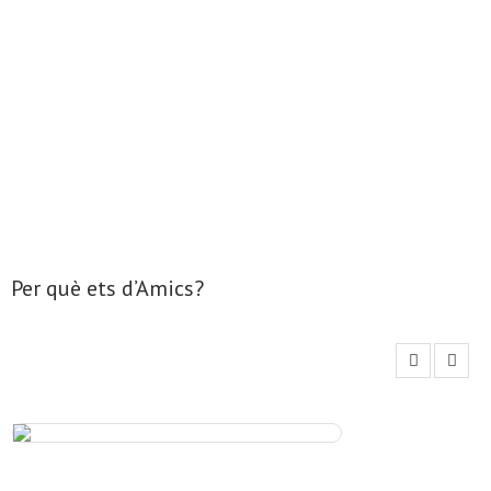
- Mirall de Glaç
- Grup d’Opinió
- Escola de Literatura de Terrassa
- Laboratori Creatiu
Per què ets d’Amics?