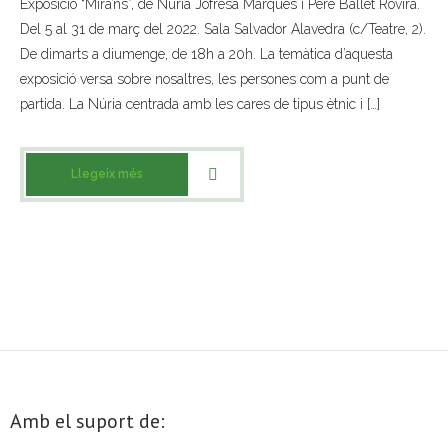
Exposició “Mira’ns”, de Núria Jofresa Marquès i Pere Ballet Rovira.
Del 5 al 31 de març del 2022. Sala Salvador Alavedra (c/Teatre, 2).
- Muntatges presentats
De dimarts a diumenge, de 18h a 20h. La temàtica d’aquesta
Jazz Terrassa
exposició versa sobre nosaltres, les persones com a punt de
partida. La Núria centrada amb les cares de tipus ètnic i […]
- Nova Jazz Cava
- Festival Jazz Terrassa
Llegeix més
Música clàssica i coral
- Cor Montserrat
- Coral Ohana
- Concerts
- Concurs Montserrat Alavedra
Amb el suport de:
Literatura i debat