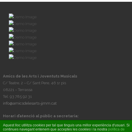
Amics de les Arts i Joventuts Musicals
C/ Teatre, 2 – C/ Sant Pere, 46 1r pis
08221 – Terrassa
Tel: 93 785 92 31
info@amicsdelesarts-jjmm.cat
Horari d’atenció al públic a secretaria:
Tardes, de dilluns a divendres, de 17h a 20h
Aquest lloc utilitza
cookies
per tal que tinguis una millor experiència d'usuari. Si
continues navegant entenem que acceptes les
cookies
i la nostra
política de