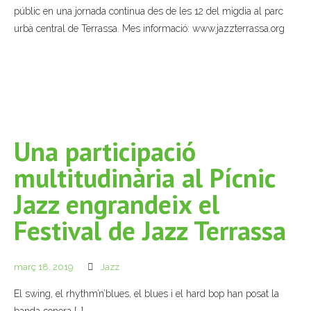
públic en una jornada continua des de les 12 del migdia al parc
- Muntatges presentats
urbà central de Terrassa. Mes informació: www.jazzterrassa.org
Jazz Terrassa
- Nova Jazz Cava
- Festival Jazz Terrassa
Una participació
Música clàssica i coral
multitudinària al Pícnic
- Cor Montserrat
Jazz engrandeix el
- Coral Ohana
Festival de Jazz Terrassa
- Concerts
març 18, 2019
Jazz
- Concurs Montserrat Alavedra
El swing, el rhythm’n’blues, el blues i el hard bop han posat la
Literatura i debat