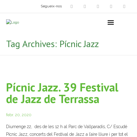
Segueix-nos
Arts plàstiques
- Grup d’Artistes Plàstics i Visuals
Tag Archives:
Pícnic Jazz
- Exposicions
- Fira del Dibuix
- Taller dels Amics Menuts
Pícnic Jazz. 39 Festival
- Espai Niu – Residències artístiques
de Jazz de Terrassa
Grup Fotogràfic
febr. 20, 2020
Cine-Club
Diumenge 22, des de les 12 h al Parc de Vallparadís, C/ Escudé
Grup de Teatre
Pícnic Jazz, concerts del Festival de Jazz a l’aire lliure i per tot el