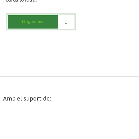
banda sonora […]
- Mirall de Glaç
Llegeix més
- Grup d’Opinió
- Escola de Literatura de Terrassa
- Laboratori Creatiu
Amb el suport de: