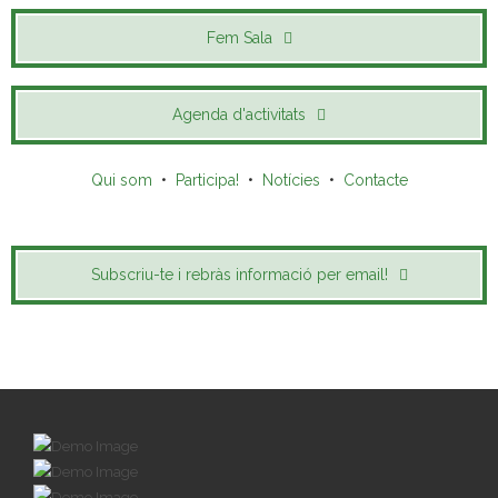
Fem Sala
Agenda d'activitats
Qui som
•
Participa!
•
Notícies
•
Contacte
Subscriu-te i rebràs informació per email!