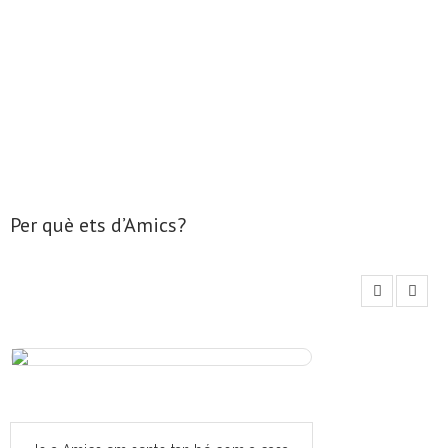
- Mirall de Glaç
- Grup d’Opinió
- Escola de Literatura de Terrassa
- Laboratori Creatiu
Per què ets d’Amics?