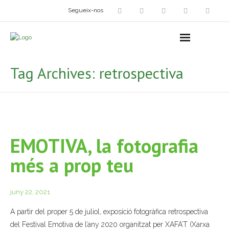
Segueix-nos
Arts plàstiques
- Grup d’Artistes Plàstics i Visuals
Tag Archives:
retrospectiva
- Exposicions
- Fira del Dibuix
- Taller dels Amics Menuts
EMOTIVA, la fotografia
- Espai Niu – Residències artístiques
més a prop teu
Grup Fotogràfic
juny 22, 2021
Cine-Club
A partir del proper 5 de juliol, exposició fotogràfica retrospectiva
Grup de Teatre
del Festival Emotiva de l’any 2020 organitzat per XAFA’T (Xarxa