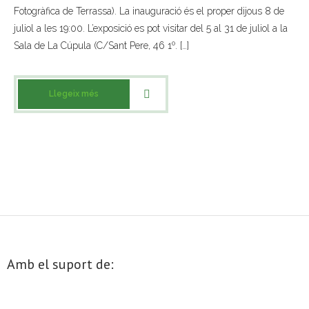
Fotogràfica de Terrassa). La inauguració és el proper dijous 8 de
- Muntatges presentats
juliol a les 19:00. L’exposició es pot visitar del 5 al 31 de juliol a la
Sala de La Cúpula (C/Sant Pere, 46 1º. […]
Jazz Terrassa
- Nova Jazz Cava
Llegeix més
- Festival Jazz Terrassa
Música clàssica i coral
- Cor Montserrat
- Coral Ohana
- Concerts
Amb el suport de:
- Concurs Montserrat Alavedra
Literatura i debat