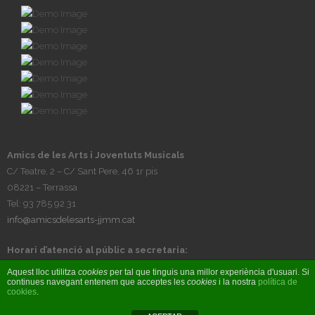
Amics de les Arts i Joventuts Musicals
C/ Teatre, 2 – C/ Sant Pere, 46 1r pis
08221 – Terrassa
Tel: 93 785 92 31
info@amicsdelesarts-jjmm.cat
Horari d’atenció al públic a secretaria:
Tardes, de dilluns a divendres, de 17h a 20h
Aquest lloc utilitza
cookies
per tal que tinguis una millor experiència d'usuari. Si
continues navegant entenem que acceptes les
cookies
i la nostra
política de
cookies
.
© Amics de les Arts i Joventuts Musicals 2017 - Fet per
BIOBIZ S&C