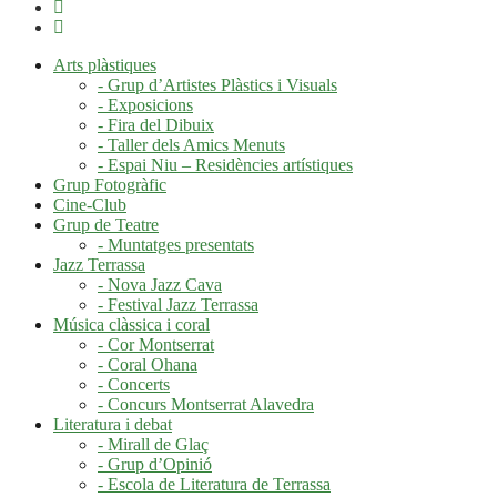
Arts plàstiques
- Grup d’Artistes Plàstics i Visuals
- Exposicions
- Fira del Dibuix
- Taller dels Amics Menuts
- Espai Niu – Residències artístiques
Grup Fotogràfic
Cine-Club
Grup de Teatre
- Muntatges presentats
Jazz Terrassa
- Nova Jazz Cava
- Festival Jazz Terrassa
Música clàssica i coral
- Cor Montserrat
- Coral Ohana
- Concerts
- Concurs Montserrat Alavedra
Literatura i debat
- Mirall de Glaç
- Grup d’Opinió
- Escola de Literatura de Terrassa