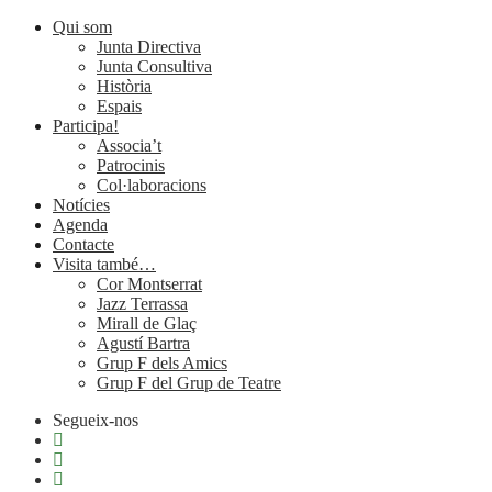
Qui som
Junta Directiva
Junta Consultiva
Història
Espais
Participa!
Associa’t
Patrocinis
Col·laboracions
Notícies
Agenda
Contacte
Visita també…
Cor Montserrat
Jazz Terrassa
Mirall de Glaç
Agustí Bartra
Grup F dels Amics
Grup F del Grup de Teatre
Segueix-nos