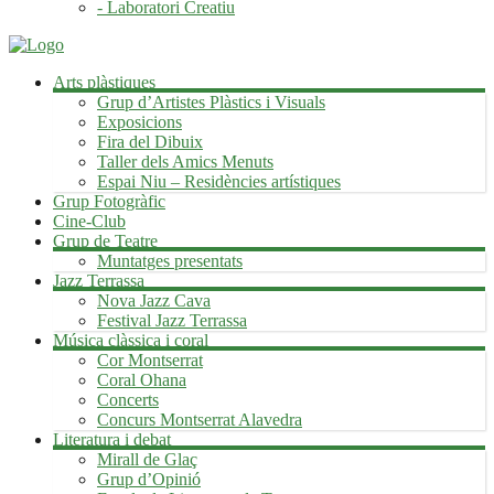
- Laboratori Creatiu
Arts plàstiques
Grup d’Artistes Plàstics i Visuals
Exposicions
Fira del Dibuix
Taller dels Amics Menuts
Espai Niu – Residències artístiques
Grup Fotogràfic
Cine-Club
Grup de Teatre
Muntatges presentats
Jazz Terrassa
Nova Jazz Cava
Festival Jazz Terrassa
Música clàssica i coral
Cor Montserrat
Coral Ohana
Concerts
Concurs Montserrat Alavedra
Literatura i debat
Mirall de Glaç
Grup d’Opinió