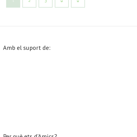
1
2
3
Amb el suport de:
Per què ets d’Amics?