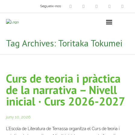
Segueix-nos
Arts plàstiques
- Grup d’Artistes Plàstics i Visuals
Tag Archives:
Toritaka Tokumei
- Exposicions
- Fira del Dibuix
Curs de teoria i pràctica
- Taller dels Amics Menuts
de la narrativa – Nivell
- Espai Niu – Residències artístiques
inicial · Curs 2026-2027
Grup Fotogràfic
Cine-Club
juny 10, 2026
L’Escola de Literatura de Terrassa organitza el Curs de teoria i
Grup de Teatre