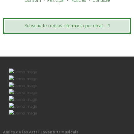
Qui som
•
Participa!
•
Notícies
•
Contacte
Subscriu-te i rebràs informació per email!
Amics de les Arts i Joventuts Musicals