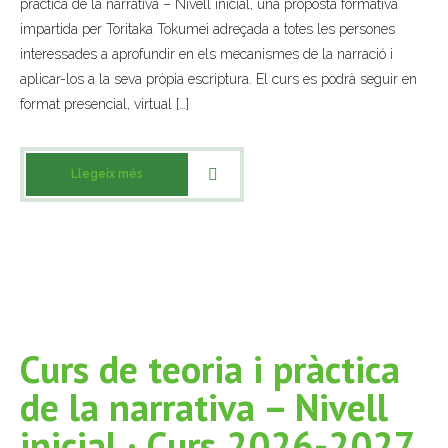
pràctica de la narrativa – Nivell inicial, una proposta formativa
impartida per Toritaka Tokumei adreçada a totes les persones
- Muntatges presentats
interessades a aprofundir en els mecanismes de la narració i
Jazz Terrassa
aplicar-los a la seva pròpia escriptura. El curs es podrà seguir en
format presencial, virtual […]
- Nova Jazz Cava
- Festival Jazz Terrassa
Llegeix més
Música clàssica i coral
- Cor Montserrat
- Coral Ohana
Curs de teoria i pràctica
- Concerts
de la narrativa – Nivell
- Concurs Montserrat Alavedra
inicial · Curs 2026-2027
Literatura i debat