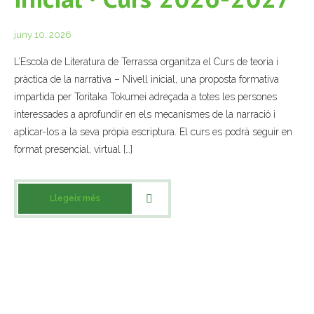
- Mirall de Glaç
juny 10, 2026
L’Escola de Literatura de Terrassa organitza el Curs de teoria i
- Grup d’Opinió
pràctica de la narrativa – Nivell inicial, una proposta formativa
- Escola de Literatura de Terrassa
impartida per Toritaka Tokumei adreçada a totes les persones
interessades a aprofundir en els mecanismes de la narració i
- Laboratori Creatiu
aplicar-los a la seva pròpia escriptura. El curs es podrà seguir en
format presencial, virtual […]
Llegeix més