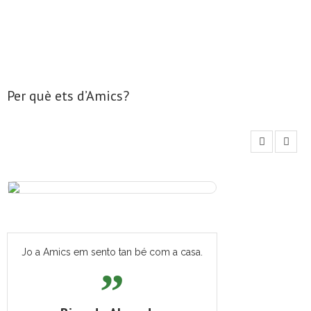
- Mirall de Glaç
- Grup d’Opinió
Per què ets d’Amics?
- Escola de Literatura de Terrassa
- Laboratori Creatiu
Jo a Amics em sento tan bé com a casa.