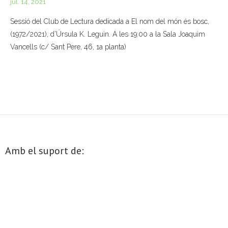
jul. 14, 2021
- Muntatges presentats
Sessió del Club de Lectura dedicada a El nom del món és bosc,
(1972/2021), d’Úrsula K. Leguin. A les 19:00 a la Sala Joaquim
Jazz Terrassa
Vancells (c/ Sant Pere, 46, 1a planta)
- Nova Jazz Cava
- Festival Jazz Terrassa
Música clàssica i coral
- Cor Montserrat
Amb el suport de:
- Coral Ohana
- Concerts
- Concurs Montserrat Alavedra
Literatura i debat