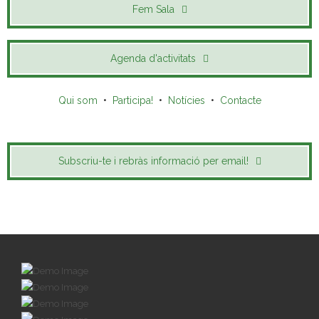
Fem Sala
Agenda d'activitats
Qui som
•
Participa!
•
Notícies
•
Contacte
Subscriu-te i rebràs informació per email!