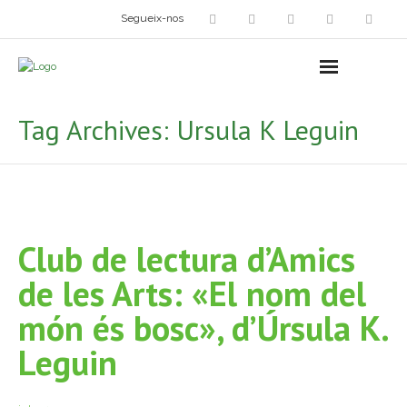
Segueix-nos
Arts plàstiques
- Grup d’Artistes Plàstics i Visuals
Tag Archives:
Ursula K Leguin
- Exposicions
- Fira del Dibuix
- Taller dels Amics Menuts
Club de lectura d’Amics
- Espai Niu – Residències artístiques
de les Arts: «El nom del
Grup Fotogràfic
món és bosc», d’Úrsula K.
Leguin
Cine-Club
Grup de Teatre