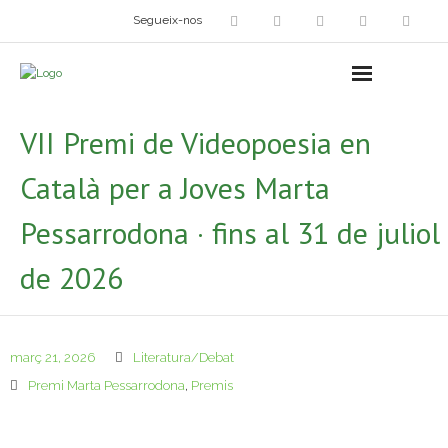
Segueix-nos
Arts plàstiques
- Grup d’Artistes Plàstics i Visuals
VII Premi de Videopoesia en
- Exposicions
Català per a Joves Marta
- Fira del Dibuix
Pessarrodona · fins al 31 de juliol
- Taller dels Amics Menuts
de 2026
- Espai Niu – Residències artístiques
Grup Fotogràfic
març 21, 2026
Literatura/Debat
Premi Marta Pessarrodona
Cine-Club
,
Premis
Grup de Teatre