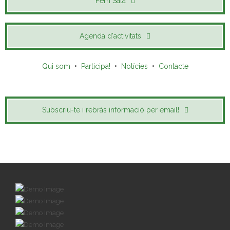
Fem Sala
Agenda d'activitats
Qui som
•
Participa!
•
Notícies
•
Contacte
Subscriu-te i rebràs informació per email!