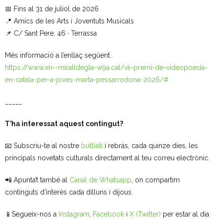
📅 Fins al 31 de juliol de 2026
- Mirall de Glaç
📍 Amics de les Arts i Joventuts Musicals
📌 C/ Sant Pere, 46 · Terrassa
- Grup d’Opinió
Més informació a l’enllaç següent.
- Escola de Literatura de Terrassa
https://www.xn--miralldegla-w9a.cat/vii-premi-de-videopoesia-
en-catala-per-a-joves-marta-pessarrodona-2026/#
- Laboratori Creatiu
_____
T’ha interessat aquest contingut?
📧 Subscriu-te al nostre
butlletí
i rebràs, cada quinze dies, les
principals novetats culturals directament al teu correu electrònic.
📲 Apunta’t també al
Canal de Whatsapp
, on compartim
continguts d’interès cada dilluns i dijous.
📱Segueix-nos a
Instagram
,
Facebook
i
X (Twitter)
per estar al dia