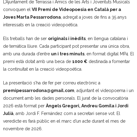
L’Ajuntament de Terrassa i Amics de les Arts i Joventuts Musicals
- Muntatges presentats
convoquen el
VII Premi de Videopoesia en Català per a
Joves Marta Pessarrodona
, adreçat a joves de fins a 35 anys
Jazz Terrassa
interessats en la creació videopoètica.
- Nova Jazz Cava
Els treballs han de ser
originals i inèdits
, en llengua catalana i
de temàtica lliure. Cada participant pot presentar una única obra,
- Festival Jazz Terrassa
amb una durada d’entre
un i tres minuts
, en format digital MP4. El
premi està dotat amb una beca de
1000 €
destinada a fomentar
Música clàssica i coral
la continuïtat en la creació videopoètica.
- Cor Montserrat
La presentació s’ha de fer per correu electrònic a
premipessarrodona@gmail.com
, adjuntant el videopoema i un
- Coral Ohana
document amb les dades personals. El jurat de la convocatòria
2026 està format per
Àngels Gregori, Andreu Gomila i Jordi
- Concerts
Julià
, amb Jordi F. Fernández com a secretari sense vot. El
veredicte es farà públic en el marc d’un acte durant el mes de
- Concurs Montserrat Alavedra
novembre de 2026.
Literatura i debat