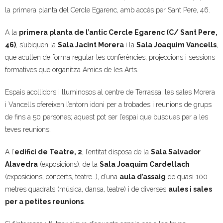
la primera planta del Cercle Egarenc, amb accés per Sant Pere, 46.
- Muntatges presentats
A la
primera planta de l’antic Cercle Egarenc (C/ Sant Pere,
Jazz Terrassa
46)
, s’ubiquen la
Sala Jacint Morera
i la
Sala
Joaquim Vancells
,
que acullen de forma regular les conferències, projeccions i sessions
- Nova Jazz Cava
formatives que organitza Amics de les Arts.
- Festival Jazz Terrassa
Espais acollidors i lluminosos al centre de Terrassa, les sales Morera
i Vancells ofereixen l’entorn idoni per a trobades i reunions de grups
Música clàssica i coral
de fins a 50 persones; aquest pot ser l’espai que busques per a les
teves reunions.
- Cor Montserrat
A l’
edifici de Teatre, 2
, l’entitat disposa de la
Sala Salvador
- Coral Ohana
Alavedra
(exposicions), de la
Sala Joaquim Cardellach
- Concerts
(exposicions, concerts, teatre…), d’una
aula d’assaig
de quasi 100
metres quadrats (música, dansa, teatre) i de diverses
aules i sales
- Concurs Montserrat Alavedra
per a petites reunions
.
Literatura i debat