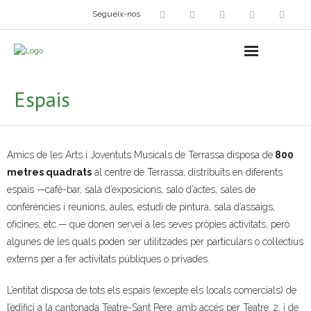
Segueix-nos
Arts plàstiques
- Grup d’Artistes Plàstics i Visuals
Espais
- Exposicions
- Fira del Dibuix
Amics de les Arts i Joventuts Musicals de Terrassa disposa de
800
metres quadrats
- Taller dels Amics Menuts
al centre de Terrassa, distribuïts en diferents
espais —cafè-bar, sala d’exposicions, saló d’actes, sales de
- Espai Niu – Residències artístiques
conferències i reunions, aules, estudi de pintura, sala d’assaigs,
oficines, etc.— que donen servei a les seves pròpies activitats, però
Grup Fotogràfic
algunes de les quals poden ser utilitzades per particulars o col·lectius
externs per a fer activitats públiques o privades.
Cine-Club
L’entitat disposa de tots els espais (excepte els locals comercials) de
Grup de Teatre
l’edifici a la cantonada Teatre-Sant Pere, amb accés per Teatre, 2, i de