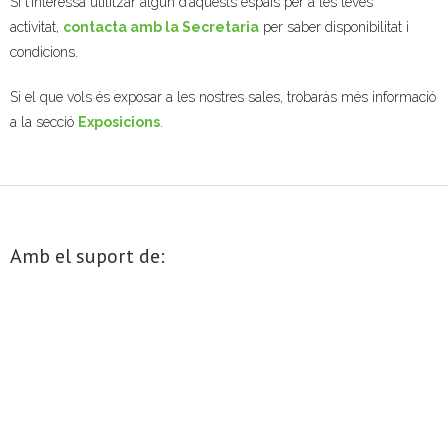
Si t’interessa utilitzar algun d’aquests espais per a les teves
activitat,
contacta amb la Secretaria
per saber disponibilitat i
- Mirall de Glaç
condicions.
- Grup d’Opinió
Si el que vols és exposar a les nostres sales, trobaràs més informació
a la secció
Exposicions
.
- Escola de Literatura de Terrassa
- Laboratori Creatiu
Amb el suport de: