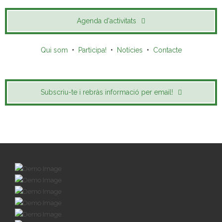
Agenda d'activitats
Qui som
•
Participa!
•
Notícies
•
Contacte
Subscriu-te i rebràs informació per email!