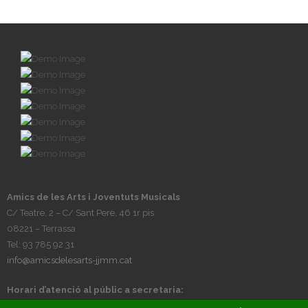
Amics de les Arts i Joventuts Musicals
C/ Teatre, 2 – C/ Sant Pere, 46 1r pis
08221 – Terrassa
Tel: 93 785 92 31
info@amicsdelesarts-jjmm.cat
Horari d’atenció al públic a secretaria:
Tardes, de dilluns a divendres, de 17h a 20h