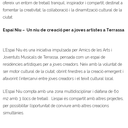
ofereix un entorn de treball tranquil, inspirador i compartit, destinat a
- Muntatges presentats
fomentar la creativitat, la col·laboració i la dinamització cultural de la
ciutat.
Jazz Terrassa
Espai Niu – Un niu de creació per a joves artistes a Terrassa
- Nova Jazz Cava
- Festival Jazz Terrassa
L’Espai Niu és una iniciativa impulsada per Amics de les Arts i
Joventuts Musicals de Terrassa, pensada com un espai de
Música clàssica i coral
residències artístiques per a joves creadors. Neix amb la voluntat de
ser motor cultural de la ciutat, obrint finestres a la creació emergent i
- Cor Montserrat
afavorint l’intercanvi entre joves creadors i el teixit cultural local.
- Coral Ohana
L’Espai Niu compta amb una zona multidisciplinar i diàfana de 60
m2 amb 3 llocs de treball . L’espai és compartit amb altres projectes,
- Concerts
per possibilitar l’oportunitat de conviure amb altres creacions
simultànies.
- Concurs Montserrat Alavedra
Literatura i debat