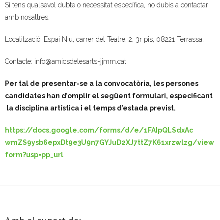
Si tens qualsevol dubte o necessitat específica, no dubis a contactar
amb nosaltres.
Localització: Espai Niu, carrer del Teatre, 2, 3r pis, 08221 Terrassa.
Contacte: info@amicsdelesarts-jjmm.cat
Per tal de presentar-se a la convocatòria, les persones
candidates han d’omplir el següent formulari, especificant
la disciplina artística i el temps d’estada previst.
https://docs.google.com/forms/d/e/1FAIpQLSdxAc
wmZS9ysb6epxDt9e3U9n7GYJuD2XJ7ttZ7K61xrzwlzg/view
form?usp=pp_url