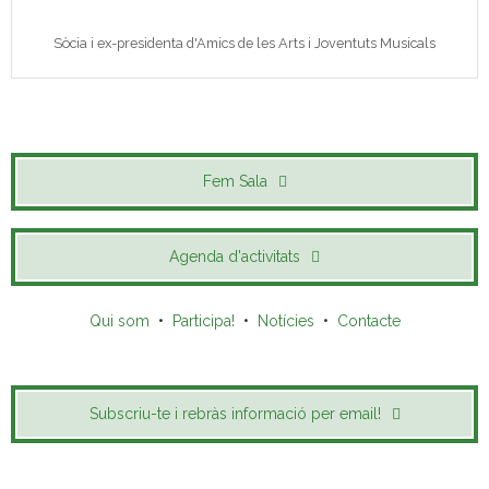
Sòcia i ex-presidenta d'Amics de les Arts i Joventuts Musicals
Fem Sala
Agenda d'activitats
Qui som
•
Participa!
•
Notícies
•
Contacte
Subscriu-te i rebràs informació per email!