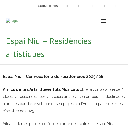
Segueix-nos
Arts plàstiques
- Grup d’Artistes Plàstics i Visuals
Espai Niu – Residències
- Exposicions
artístiques
- Fira del Dibuix
- Taller dels Amics Menuts
Espai Niu –
Convocatòria de residències 2025/26
- Espai Niu – Residències artístiques
Amics de les Arts i Joventuts Musicals
obre la convocatòria de 3
places a residències per la creació artística contemporània destinades
Grup Fotogràfic
a artistes per desenvolupar el seu projecte a l’Entitat a partir del mes
Cine-Club
d’octubre de 2025.
Grup de Teatre
Situat al tercer pis de l’edifici del carrer del Teatre, 2, l’Espai Niu