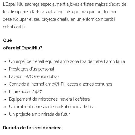
L’Espai Niu s’adreça especialment a joves artistes majors d’edat, de
les disciplines d’arts visuals i digitals que busquin un lloc per
desenvolupar el seu projecte creatiu en un entorn compartit i
col·laboratiu.
Què
ofereixl’EspaiNiu?
Un espai de treball equipat amb zona fixa de treball amb taula
Prestatges d’ús personal
Lavabo i WC (sense dutxa)
Connexió a internet ambWi-Fi i accés a zones comunes
Lliure accés 24/7
Equipament de microones, nevera i cafetera
Un ambient de respecte i col·laboració artística
Un projecte amb mirada de futur
Durada de les residències: