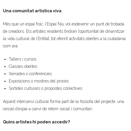
Una comunitat artística viva
- Mirall de Glaç
Més que un espai físic, l’Espai Niu vol esdevenir un punt de trobada
- Grup d’Opinió
de creadors. Els artistes residents tindran l’oportunitat de dinamitzar
la vida cultural de l’Entitat, tot oferint activitats obertes a la ciutadania
- Escola de Literatura de Terrassa
com ara:
- Laboratori Creatiu
Tallers i cursos
Classes obertes
Xerrades o conferències
Exposicions o mostres del procés
Sortides culturals o propostes col·lectives
Aquest intercanvi cultural forma part de la filosofia del projecte: una
cessió d’espai a canvi de retorn social i comunitari.
Quins artistes hi poden accedir?