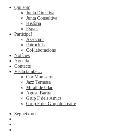
Qui som
Junta Directiva
Junta Consultiva
Història
Espais
Participa!
Associa’t
Patrocinis
Col·laboracions
Notícies
Agenda
Contacte
Visita també…
Cor Montserrat
Jazz Terrassa
Mirall de Glaç
Agustí Bartra
Grup F dels Amics
Grup F del Grup de Teatre
Segueix-nos