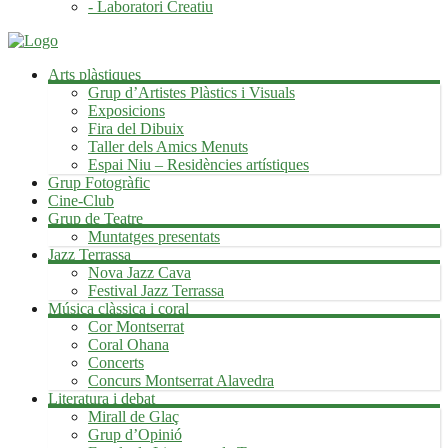
- Laboratori Creatiu
Arts plàstiques
Grup d’Artistes Plàstics i Visuals
Exposicions
Fira del Dibuix
Taller dels Amics Menuts
Espai Niu – Residències artístiques
Grup Fotogràfic
Cine-Club
Grup de Teatre
Muntatges presentats
Jazz Terrassa
Nova Jazz Cava
Festival Jazz Terrassa
Música clàssica i coral
Cor Montserrat
Coral Ohana
Concerts
Concurs Montserrat Alavedra
Literatura i debat
Mirall de Glaç
Grup d’Opinió