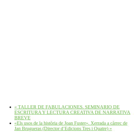
«
TALLER DE FABULACIONES. SEMINARIO DE
ESCRITURA Y LECTURA CREATIVA DE NARRATIVA
BREVE
«Els usos de la història de Joan Fuster». Xerrada a càrrec de
Jan Brugueras (Director d’Edicions Tres i Quatre)
»