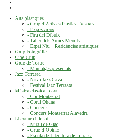
Arts plàstiques
- Grup d’Artistes Plàstics i Visuals
- Exposicions
- Fira del Dibuix
- Taller dels Amics Menuts
- Espai Niu – Residències artístiques
Grup Fotogràfic
Cine-Club
Grup de Teatre
- Muntatges presentats
Jazz Terrassa
- Nova Jazz Cava
- Festival Jazz Terrassa
Música clàssica i coral
- Cor Montserrat
- Coral Ohana
- Concerts
- Concurs Montserrat Alavedra
Literatura i debat
- Mirall de Glaç
- Grup d’Opinió
- Escola de Literatura de Terrassa