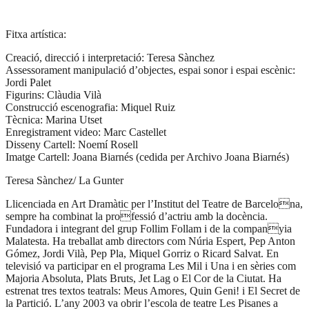
Fitxa artística:
Creació, direcció i interpretació: Teresa Sànchez
Assessorament manipulació d’objectes, espai sonor i espai escènic:
Jordi Palet
Figurins: Clàudia Vilà
Construcció escenografia: Miquel Ruiz
Tècnica: Marina Utset
Enregistrament video: Marc Castellet
Disseny Cartell: Noemí Rosell
Imatge Cartell: Joana Biarnés (cedida per Archivo Joana Biarnés)
Teresa Sànchez/ La Gunter
Llicenciada en Art Dramàtic per l’Institut del Teatre de Barcelona,
sempre ha combinat la professió d’actriu amb la docència.
Fundadora i integrant del grup Follim Follam i de la companyia
Malatesta. Ha treballat amb directors com Núria Espert, Pep Anton
Gómez, Jordi Vilà, Pep Pla, Miquel Gorriz o Ricard Salvat. En
televisió va participar en el programa Les Mil i Una i en sèries com
Majoria Absoluta, Plats Bruts, Jet Lag o El Cor de la Ciutat. Ha
estrenat tres textos teatrals: Meus Amores, Quin Geni! i El Secret de
la Partició. L’any 2003 va obrir l’escola de teatre Les Pisanes a