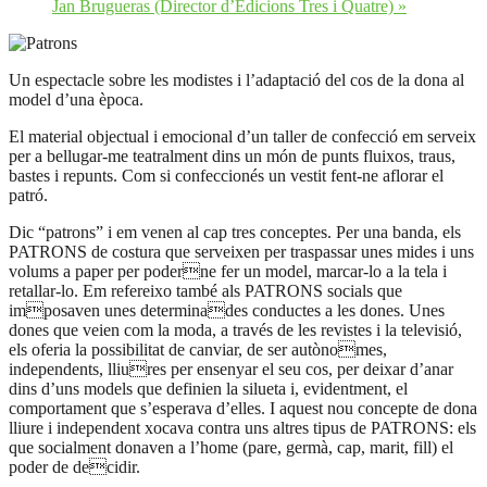
Jan Brugueras (Director d’Edicions Tres i Quatre)
»
Un espectacle sobre les modistes i l’adaptació del cos de la dona al
model d’una època.
El material objectual i emocional d’un taller de confecció em serveix
per a bellugar-me teatralment dins un món de punts fluixos, traus,
bastes i repunts. Com si confeccionés un vestit fent-ne aflorar el
patró.
Dic “patrons” i em venen al cap tres conceptes. Per una banda, els
PATRONS de costura que serveixen per traspassar unes mides i uns
volums a paper per poderne fer un model, marcar-lo a la tela i
retallar-lo. Em refereixo també als PATRONS socials que
imposaven unes determinades conductes a les dones. Unes
dones que veien com la moda, a través de les revistes i la televisió,
els oferia la possibilitat de canviar, de ser autònomes,
independents, lliures per ensenyar el seu cos, per deixar d’anar
dins d’uns models que definien la silueta i, evidentment, el
comportament que s’esperava d’elles. I aquest nou concepte de dona
lliure i independent xocava contra uns altres tipus de PATRONS: els
que socialment donaven a l’home (pare, germà, cap, marit, fill) el
poder de decidir.