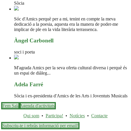
Sòcia
Sóc d'Amics perquè per a mi, tenint en compte la meva
dedicació a la poesia, aquesta era la manera de poder-me
implicar de ple en la vida literària terrassenca.
Àngel Carbonell
soci i poeta
M'agrada Amics per la seva oferta cultural diversa i perquè és
un espai de diàleg...
Adela Farré
Sòcia i ex-presidenta d'Amics de les Arts i Joventuts Musicals
Fem Sala
Agenda d'activitats
Qui som
•
Participa!
•
Notícies
•
Contacte
Subscriu-te i rebràs informació per email!