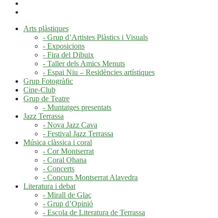
Arts plàstiques
- Grup d’Artistes Plàstics i Visuals
- Exposicions
- Fira del Dibuix
- Taller dels Amics Menuts
- Espai Niu – Residències artístiques
Grup Fotogràfic
Cine-Club
Grup de Teatre
- Muntatges presentats
Jazz Terrassa
- Nova Jazz Cava
- Festival Jazz Terrassa
Música clàssica i coral
- Cor Montserrat
- Coral Ohana
- Concerts
- Concurs Montserrat Alavedra
Literatura i debat
- Mirall de Glaç
- Grup d’Opinió
- Escola de Literatura de Terrassa