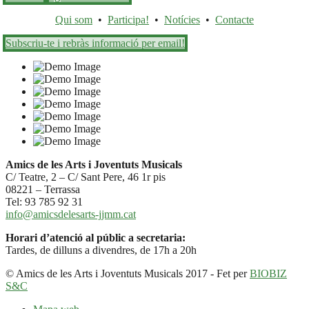
Qui som
•
Participa!
•
Notícies
•
Contacte
Subscriu-te i rebràs informació per email!
Amics de les Arts i Joventuts Musicals
C/ Teatre, 2 – C/ Sant Pere, 46 1r pis
08221 – Terrassa
Tel: 93 785 92 31
info@amicsdelesarts-jjmm.cat
Horari d’atenció al públic a secretaria:
Tardes, de dilluns a divendres, de 17h a 20h
© Amics de les Arts i Joventuts Musicals 2017 - Fet per
BIOBIZ
S&C