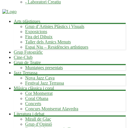
- Laboratori Creatiu
Arts plàstiques
Grup d’Artistes Plàstics i Visuals
Exposicions
Fira del Dibuix
Taller dels Amics Menuts
Espai Niu – Residències artístiques
Grup Fotogràfic
Cine-Club
Grup de Teatre
Muntatges presentats
Jazz Terrassa
Nova Jazz Cava
Festival Jazz Terrassa
Música clàssica i coral
Cor Montserrat
Coral Ohana
Concerts
Concurs Montserrat Alavedra
Literatura i debat
Mirall de Glaç
Grup d’Opinió