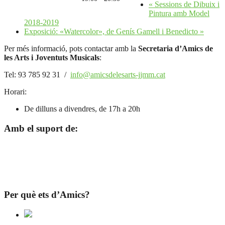
«
Sessions de Dibuix i
Pintura amb Model
2018-2019
Exposició: «Watercolor», de Genís Gamell i Benedicto
»
Per més informació, pots contactar amb la
Secretaria d’Amics de
les Arts i Joventuts Musicals
:
Tel: 93 785 92 31 /
info@amicsdelesarts-jjmm.cat
Horari:
De dilluns a divendres, de 17h a 20h
Amb el suport de:
Per què ets d’Amics?