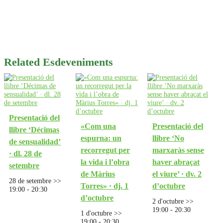
Related Esdeveniments
Presentació del
«Com una
Presentació del
llibre ‘Décimas
espurna: un
llibre ‘No
de sensualidad’
recorregut per
marxaràs sense
· dl. 28 de
la vida i l’obra
haver abraçat
setembre
de Màrius
el viure’ · dv. 2
28 de setembre >>
Torres» · dj. 1
d’octubre
19:00
-
20:30
d’octubre
2 d'octubre >>
19:00
-
20:30
1 d'octubre >>
19:00
-
20:30