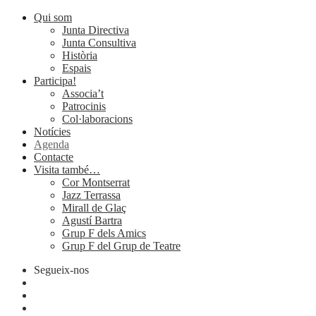
Qui som
Junta Directiva
Junta Consultiva
Història
Espais
Participa!
Associa’t
Patrocinis
Col·laboracions
Notícies
Agenda
Contacte
Visita també…
Cor Montserrat
Jazz Terrassa
Mirall de Glaç
Agustí Bartra
Grup F dels Amics
Grup F del Grup de Teatre
Segueix-nos