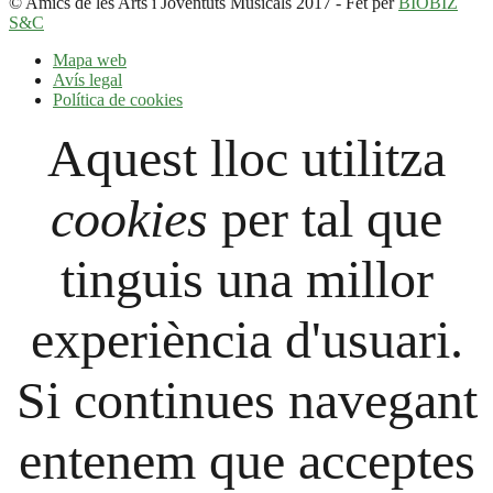
© Amics de les Arts i Joventuts Musicals 2017 - Fet per
BIOBIZ
S&C
Mapa web
Avís legal
Política de cookies
Aquest lloc utilitza
cookies
per tal que
tinguis una millor
experiència d'usuari.
Si continues navegant
entenem que acceptes