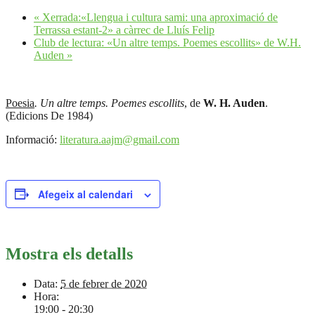
«
Xerrada:«Llengua i cultura sami: una aproximació de
Terrassa estant-2» a càrrec de Lluís Felip
Club de lectura: «Un altre temps. Poemes escollits» de W.H.
Auden
»
Poesia
. Un altre temps. Poemes escollits
, de
W. H. Auden
.
(Edicions De 1984)
Informació:
literatura.aajm@gmail.com
Afegeix al calendari
Mostra els detalls
Data:
5 de febrer de 2020
Hora:
19:00 - 20:30