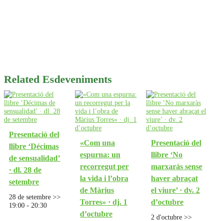
Related Esdeveniments
Presentació del
«Com una
Presentació del
llibre ‘Décimas
espurna: un
llibre ‘No
de sensualidad’
recorregut per
marxaràs sense
· dl. 28 de
la vida i l’obra
haver abraçat
setembre
de Màrius
el viure’ · dv. 2
28 de setembre >>
Torres» · dj. 1
d’octubre
19:00
-
20:30
d’octubre
2 d'octubre >>