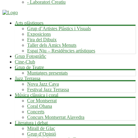
- Laboratori Creatiu
Arts plàstiques
Grup d’Artistes Plàstics i Visuals
Exposicions
Fira del Dibuix
Taller dels Amics Menuts
Espai Niu – Residències artístiques
Grup Fotogràfic
Cine-Club
Grup de Teatre
Muntatges presentats
Jazz Terrassa
Nova Jazz Cava
Festival Jazz Terrassa
Música clàssica i coral
Cor Montserrat
Coral Ohana
Concerts
Concurs Montserrat Alavedra
Literatura i debat
Mirall de Glaç
Grup d’Opinió