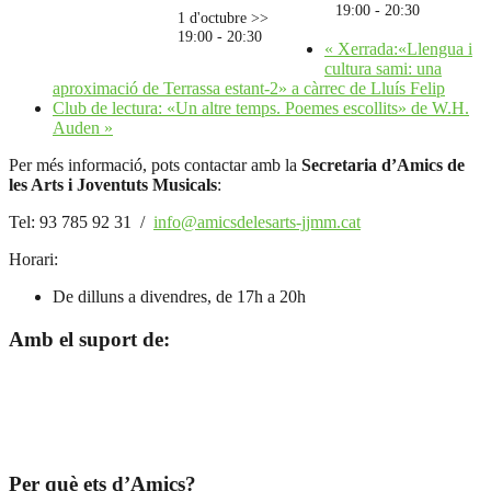
19:00
-
20:30
1 d'octubre >>
19:00
-
20:30
«
Xerrada:«Llengua i
cultura sami: una
aproximació de Terrassa estant-2» a càrrec de Lluís Felip
Club de lectura: «Un altre temps. Poemes escollits» de W.H.
Auden
»
Per més informació, pots contactar amb la
Secretaria d’Amics de
les Arts i Joventuts Musicals
:
Tel: 93 785 92 31 /
info@amicsdelesarts-jjmm.cat
Horari:
De dilluns a divendres, de 17h a 20h
Amb el suport de:
Per què ets d’Amics?