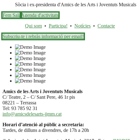
Sòcia i ex-presidenta d'Amics de les Arts i Joventuts Musicals
Fem Sala
Agenda d'activitats
Qui som
•
Participa!
•
Notícies
•
Contacte
Subscriu-te i rebràs informació per email!
Amics de les Arts i Joventuts Musicals
C/ Teatre, 2 – C/ Sant Pere, 46 1r pis
08221 – Terrassa
Tel: 93 785 92 31
info@amicsdelesarts-jjmm.cat
Horari d’atenció al públic a secretaria:
Tardes, de dilluns a divendres, de 17h a 20h