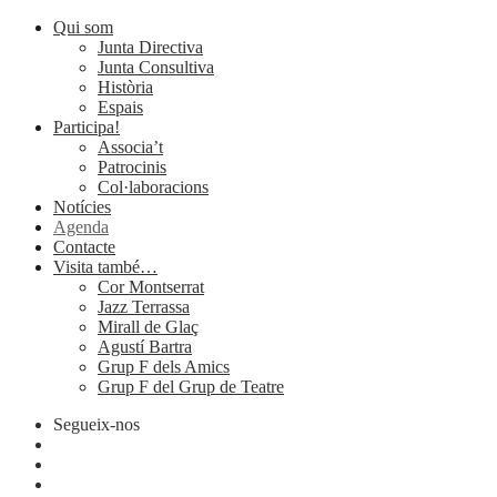
Qui som
Junta Directiva
Junta Consultiva
Història
Espais
Participa!
Associa’t
Patrocinis
Col·laboracions
Notícies
Agenda
Contacte
Visita també…
Cor Montserrat
Jazz Terrassa
Mirall de Glaç
Agustí Bartra
Grup F dels Amics
Grup F del Grup de Teatre
Segueix-nos