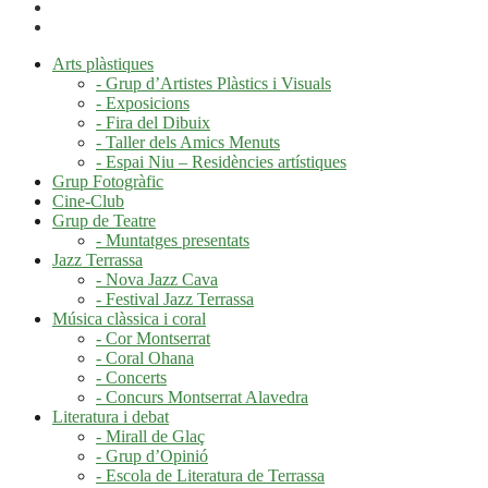
Arts plàstiques
- Grup d’Artistes Plàstics i Visuals
- Exposicions
- Fira del Dibuix
- Taller dels Amics Menuts
- Espai Niu – Residències artístiques
Grup Fotogràfic
Cine-Club
Grup de Teatre
- Muntatges presentats
Jazz Terrassa
- Nova Jazz Cava
- Festival Jazz Terrassa
Música clàssica i coral
- Cor Montserrat
- Coral Ohana
- Concerts
- Concurs Montserrat Alavedra
Literatura i debat
- Mirall de Glaç
- Grup d’Opinió
- Escola de Literatura de Terrassa