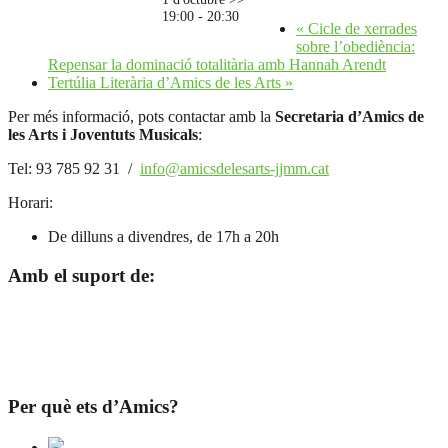
19:00
-
20:30
«
Cicle de xerrades
sobre l’obediència:
Repensar la dominació totalitària amb Hannah Arendt
Tertúlia Literària d’Amics de les Arts
»
Per més informació, pots contactar amb la
Secretaria d’Amics de
les Arts i Joventuts Musicals
:
Tel: 93 785 92 31 /
info@amicsdelesarts-jjmm.cat
Horari:
De dilluns a divendres, de 17h a 20h
Amb el suport de:
Per què ets d’Amics?