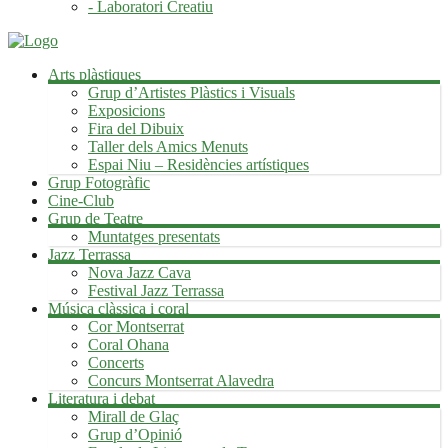
- Laboratori Creatiu
Arts plàstiques
Grup d’Artistes Plàstics i Visuals
Exposicions
Fira del Dibuix
Taller dels Amics Menuts
Espai Niu – Residències artístiques
Grup Fotogràfic
Cine-Club
Grup de Teatre
Muntatges presentats
Jazz Terrassa
Nova Jazz Cava
Festival Jazz Terrassa
Música clàssica i coral
Cor Montserrat
Coral Ohana
Concerts
Concurs Montserrat Alavedra
Literatura i debat
Mirall de Glaç
Grup d’Opinió