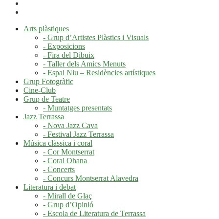
Arts plàstiques
- Grup d’Artistes Plàstics i Visuals
- Exposicions
- Fira del Dibuix
- Taller dels Amics Menuts
- Espai Niu – Residències artístiques
Grup Fotogràfic
Cine-Club
Grup de Teatre
- Muntatges presentats
Jazz Terrassa
- Nova Jazz Cava
- Festival Jazz Terrassa
Música clàssica i coral
- Cor Montserrat
- Coral Ohana
- Concerts
- Concurs Montserrat Alavedra
Literatura i debat
- Mirall de Glaç
- Grup d’Opinió
- Escola de Literatura de Terrassa