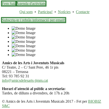
Fem Sala
Agenda d'activitats
Qui som
•
Participa!
•
Notícies
•
Contacte
Subscriu-te i rebràs informació per email!
Amics de les Arts i Joventuts Musicals
C/ Teatre, 2 – C/ Sant Pere, 46 1r pis
08221 – Terrassa
Tel: 93 785 92 31
info@amicsdelesarts-jjmm.cat
Horari d’atenció al públic a secretaria:
Tardes, de dilluns a divendres, de 17h a 20h
© Amics de les Arts i Joventuts Musicals 2017 - Fet per
BIOBIZ
S&C