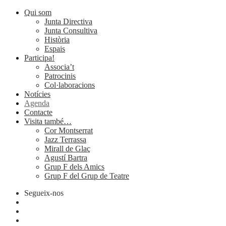
Qui som
Junta Directiva
Junta Consultiva
Història
Espais
Participa!
Associa’t
Patrocinis
Col·laboracions
Notícies
Agenda
Contacte
Visita també…
Cor Montserrat
Jazz Terrassa
Mirall de Glaç
Agustí Bartra
Grup F dels Amics
Grup F del Grup de Teatre
Segueix-nos