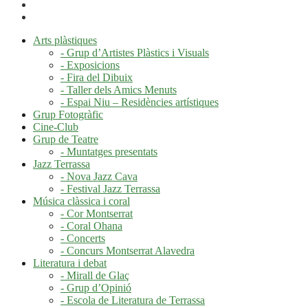
Arts plàstiques
- Grup d’Artistes Plàstics i Visuals
- Exposicions
- Fira del Dibuix
- Taller dels Amics Menuts
- Espai Niu – Residències artístiques
Grup Fotogràfic
Cine-Club
Grup de Teatre
- Muntatges presentats
Jazz Terrassa
- Nova Jazz Cava
- Festival Jazz Terrassa
Música clàssica i coral
- Cor Montserrat
- Coral Ohana
- Concerts
- Concurs Montserrat Alavedra
Literatura i debat
- Mirall de Glaç
- Grup d’Opinió
- Escola de Literatura de Terrassa