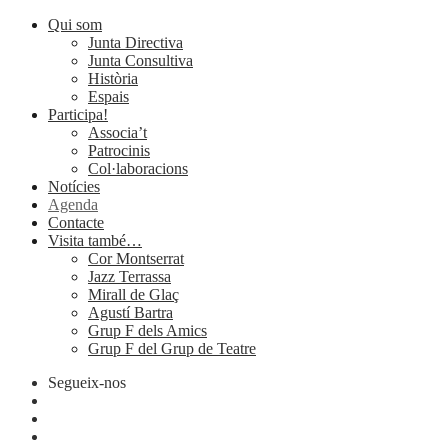
Qui som
Junta Directiva
Junta Consultiva
Història
Espais
Participa!
Associa’t
Patrocinis
Col·laboracions
Notícies
Agenda
Contacte
Visita també…
Cor Montserrat
Jazz Terrassa
Mirall de Glaç
Agustí Bartra
Grup F dels Amics
Grup F del Grup de Teatre
Segueix-nos