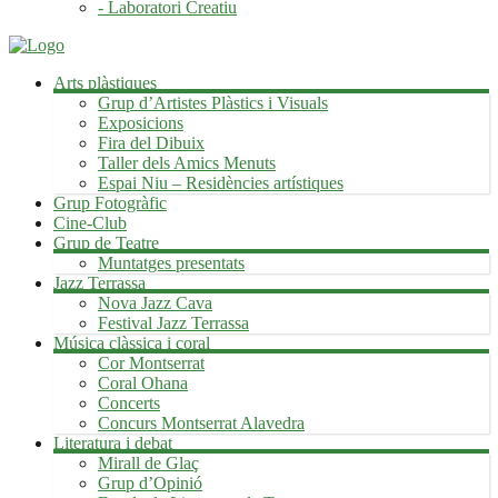
- Laboratori Creatiu
Arts plàstiques
Grup d’Artistes Plàstics i Visuals
Exposicions
Fira del Dibuix
Taller dels Amics Menuts
Espai Niu – Residències artístiques
Grup Fotogràfic
Cine-Club
Grup de Teatre
Muntatges presentats
Jazz Terrassa
Nova Jazz Cava
Festival Jazz Terrassa
Música clàssica i coral
Cor Montserrat
Coral Ohana
Concerts
Concurs Montserrat Alavedra
Literatura i debat
Mirall de Glaç
Grup d’Opinió