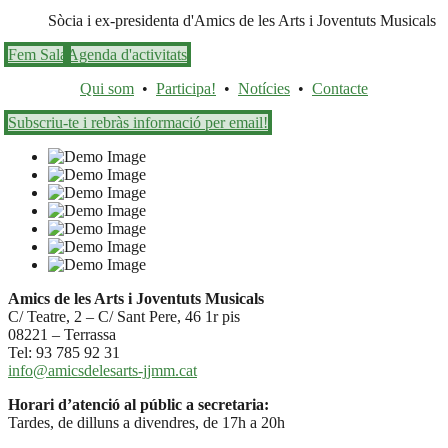
Sòcia i ex-presidenta d'Amics de les Arts i Joventuts Musicals
Fem Sala
Agenda d'activitats
Qui som
•
Participa!
•
Notícies
•
Contacte
Subscriu-te i rebràs informació per email!
Amics de les Arts i Joventuts Musicals
C/ Teatre, 2 – C/ Sant Pere, 46 1r pis
08221 – Terrassa
Tel: 93 785 92 31
info@amicsdelesarts-jjmm.cat
Horari d’atenció al públic a secretaria:
Tardes, de dilluns a divendres, de 17h a 20h