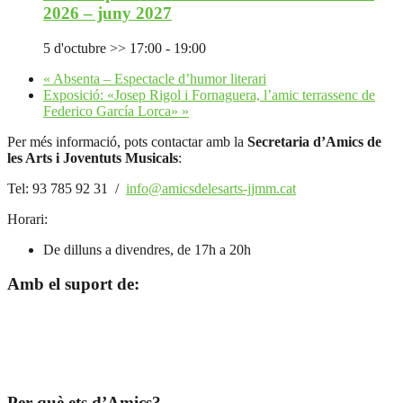
2026 – juny 2027
5 d'octubre >> 17:00
-
19:00
«
Absenta – Espectacle d’humor literari
Exposició: «Josep Rigol i Fornaguera, l’amic terrassenc de
Federico García Lorca»
»
Per més informació, pots contactar amb la
Secretaria d’Amics de
les Arts i Joventuts Musicals
:
Tel: 93 785 92 31 /
info@amicsdelesarts-jjmm.cat
Horari:
De dilluns a divendres, de 17h a 20h
Amb el suport de:
Per què ets d’Amics?