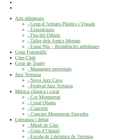
Arts plàstiques
- Grup d’Artistes Plàstics i Visuals
- Exposicions
- Fira del Dibuix
- Taller dels Amics Menuts
- Espai Niu – Residències artístiques
Grup Fotogràfic
Cine-Club
Grup de Teatre
- Muntatges presentats
Jazz Terrassa
- Nova Jazz Cava
- Festival Jazz Terrassa
Música clàssica i coral
- Cor Montserrat
- Coral Ohana
- Concerts
- Concurs Montserrat Alavedra
Literatura i debat
- Mirall de Glaç
- Grup d’Opinió
- Escola de Literatura de Terrassa