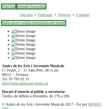
Fem Sala
Agenda d'activitats
Qui som
•
Participa!
•
Notícies
•
Contacte
Subscriu-te i rebràs informació per email!
Amics de les Arts i Joventuts Musicals
C/ Teatre, 2 – C/ Sant Pere, 46 1r pis
08221 – Terrassa
Tel: 93 785 92 31
info@amicsdelesarts-jjmm.cat
Horari d’atenció al públic a secretaria:
Tardes, de dilluns a divendres, de 17h a 20h
© Amics de les Arts i Joventuts Musicals 2017 - Fet per
BIOBIZ
S&C