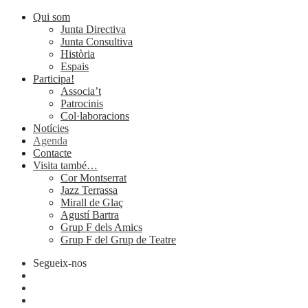
Qui som
Junta Directiva
Junta Consultiva
Història
Espais
Participa!
Associa’t
Patrocinis
Col·laboracions
Notícies
Agenda
Contacte
Visita també…
Cor Montserrat
Jazz Terrassa
Mirall de Glaç
Agustí Bartra
Grup F dels Amics
Grup F del Grup de Teatre
Segueix-nos