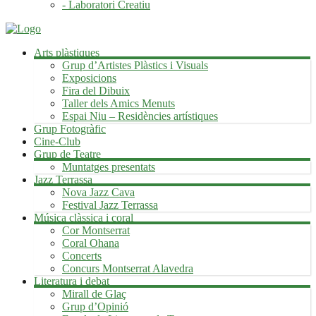
- Laboratori Creatiu
Arts plàstiques
Grup d’Artistes Plàstics i Visuals
Exposicions
Fira del Dibuix
Taller dels Amics Menuts
Espai Niu – Residències artístiques
Grup Fotogràfic
Cine-Club
Grup de Teatre
Muntatges presentats
Jazz Terrassa
Nova Jazz Cava
Festival Jazz Terrassa
Música clàssica i coral
Cor Montserrat
Coral Ohana
Concerts
Concurs Montserrat Alavedra
Literatura i debat
Mirall de Glaç
Grup d’Opinió