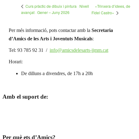
«Trinxera d’idees, de
Curs pràctic de dibuix i pintura · Nivell
avançat · Gener – Juny 2026
Fidel Castro»
Per més informació, pots contactar amb la
Secretaria
d’Amics de les Arts i Joventuts Musicals
:
Tel: 93 785 92 31 /
info@amicsdelesarts-jjmm.cat
Horari:
De dilluns a divendres, de 17h a 20h
Amb el suport de:
Per què ets d’Amics?