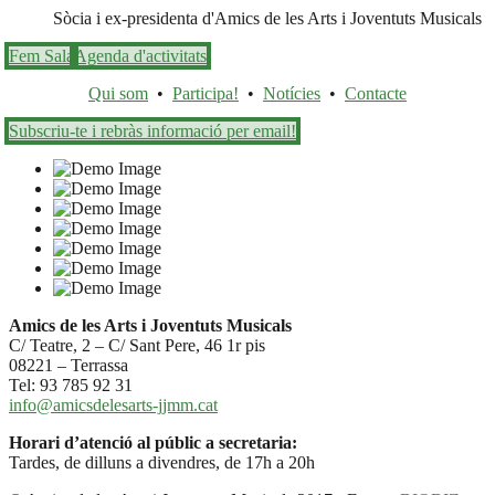
Sòcia i ex-presidenta d'Amics de les Arts i Joventuts Musicals
Fem Sala
Agenda d'activitats
Qui som
•
Participa!
•
Notícies
•
Contacte
Subscriu-te i rebràs informació per email!
Amics de les Arts i Joventuts Musicals
C/ Teatre, 2 – C/ Sant Pere, 46 1r pis
08221 – Terrassa
Tel: 93 785 92 31
info@amicsdelesarts-jjmm.cat
Horari d’atenció al públic a secretaria:
Tardes, de dilluns a divendres, de 17h a 20h