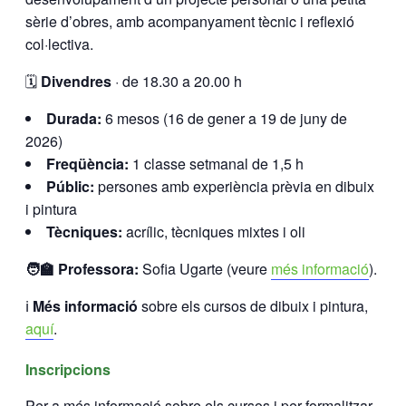
sèrie d’obres, amb acompanyament tècnic i reflexió
col·lectiva.
🗓️
Divendres
· de 18.30 a 20.00 h
Durada:
6 mesos (16 de gener a 19 de juny de
2026)
Freqüència:
1 classe setmanal de 1,5 h
Públic:
persones amb experiència prèvia en dibuix
i pintura
Tècniques:
acrílic, tècniques mixtes i oli
🧑‍🏫 Professora:
Sofia Ugarte (veure
més informació
).
ℹ️
Més informació
sobre els cursos de dibuix i pintura,
aquí
.
Inscripcions
Per a més informació sobre els cursos i per formalitzar