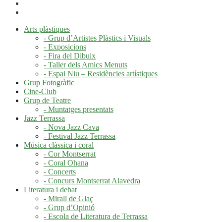
Arts plàstiques
- Grup d’Artistes Plàstics i Visuals
- Exposicions
- Fira del Dibuix
- Taller dels Amics Menuts
- Espai Niu – Residències artístiques
Grup Fotogràfic
Cine-Club
Grup de Teatre
- Muntatges presentats
Jazz Terrassa
- Nova Jazz Cava
- Festival Jazz Terrassa
Música clàssica i coral
- Cor Montserrat
- Coral Ohana
- Concerts
- Concurs Montserrat Alavedra
Literatura i debat
- Mirall de Glaç
- Grup d’Opinió
- Escola de Literatura de Terrassa