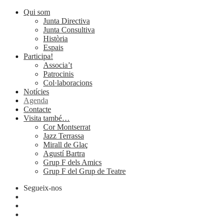
Qui som
Junta Directiva
Junta Consultiva
Història
Espais
Participa!
Associa’t
Patrocinis
Col·laboracions
Notícies
Agenda
Contacte
Visita també…
Cor Montserrat
Jazz Terrassa
Mirall de Glaç
Agustí Bartra
Grup F dels Amics
Grup F del Grup de Teatre
Segueix-nos