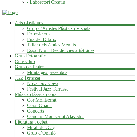
- Laboratori Creatiu
Arts plàstiques
Grup d’Artistes Plàstics i Visuals
Exposicions
Fira del Dibuix
Taller dels Amics Menuts
Espai Niu – Residències artístiques
Grup Fotogràfic
Cine-Club
Grup de Teatre
Muntatges presentats
Jazz Terrassa
Nova Jazz Cava
Festival Jazz Terrassa
Música clàssica i coral
Cor Montserrat
Coral Ohana
Concerts
Concurs Montserrat Alavedra
Literatura i debat
Mirall de Glaç
Grup d’Opinió