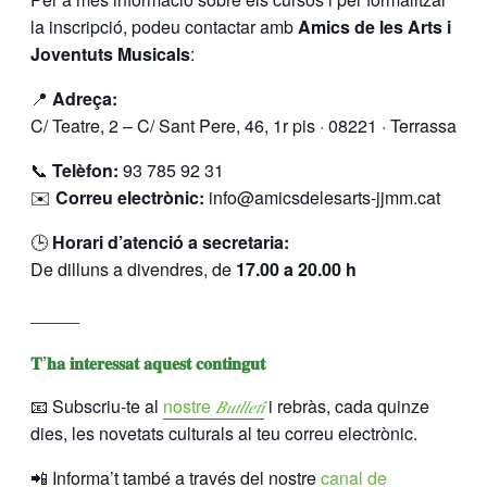
la inscripció, podeu contactar amb
Amics de les Arts i
Joventuts Musicals
:
📍
Adreça:
C/ Teatre, 2 – C/ Sant Pere, 46, 1r pis · 08221 · Terrassa
📞
Telèfon:
93 785 92 31
✉️
Correu electrònic:
info@amicsdelesarts-jjmm.cat
🕒
Horari d’atenció a secretaria:
De dilluns a divendres, de
17.00 a 20.00 h
_____
𝐓’𝐡𝐚 𝐢𝐧𝐭𝐞𝐫𝐞𝐬𝐬𝐚𝐭 𝐚𝐪𝐮𝐞𝐬𝐭 𝐜𝐨𝐧𝐭𝐢𝐧𝐠𝐮𝐭
📧 Subscriu-te al
nostre
𝐵𝑢𝑡𝑙𝑙𝑒𝑡𝑖́
i rebràs, cada quinze
dies, les novetats culturals al teu correu electrònic.
📲 Informa’t també a través del nostre
canal de