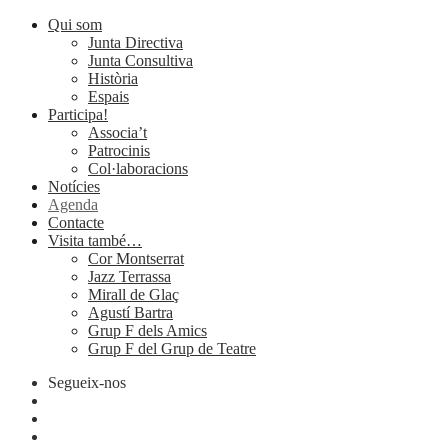
Qui som
Junta Directiva
Junta Consultiva
Història
Espais
Participa!
Associa’t
Patrocinis
Col·laboracions
Notícies
Agenda
Contacte
Visita també…
Cor Montserrat
Jazz Terrassa
Mirall de Glaç
Agustí Bartra
Grup F dels Amics
Grup F del Grup de Teatre
Segueix-nos