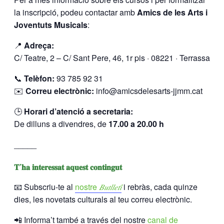
la inscripció, podeu contactar amb
Amics de les Arts i
Joventuts Musicals
:
📍
Adreça:
C/ Teatre, 2 – C/ Sant Pere, 46, 1r pis · 08221 · Terrassa
📞
Telèfon:
93 785 92 31
✉️
Correu electrònic:
info@amicsdelesarts-jjmm.cat
🕒
Horari d’atenció a secretaria:
De dilluns a divendres, de
17.00 a 20.00 h
_____
𝐓’𝐡𝐚 𝐢𝐧𝐭𝐞𝐫𝐞𝐬𝐬𝐚𝐭 𝐚𝐪𝐮𝐞𝐬𝐭 𝐜𝐨𝐧𝐭𝐢𝐧𝐠𝐮𝐭
📧 Subscriu-te al
nostre
𝐵𝑢𝑡𝑙𝑙𝑒𝑡𝑖́
i rebràs, cada quinze
dies, les novetats culturals al teu correu electrònic.
📲 Informa’t també a través del nostre
canal de