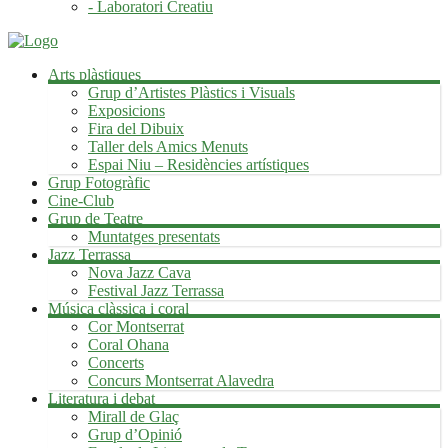
- Laboratori Creatiu
Arts plàstiques
Grup d’Artistes Plàstics i Visuals
Exposicions
Fira del Dibuix
Taller dels Amics Menuts
Espai Niu – Residències artístiques
Grup Fotogràfic
Cine-Club
Grup de Teatre
Muntatges presentats
Jazz Terrassa
Nova Jazz Cava
Festival Jazz Terrassa
Música clàssica i coral
Cor Montserrat
Coral Ohana
Concerts
Concurs Montserrat Alavedra
Literatura i debat
Mirall de Glaç
Grup d’Opinió