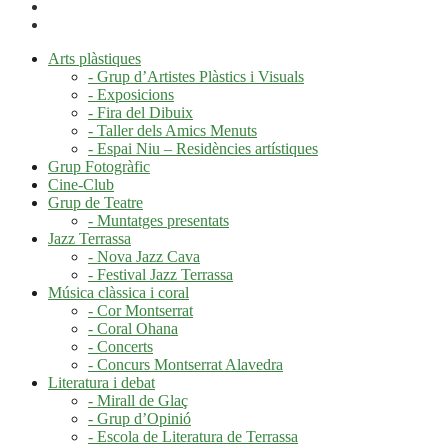
Arts plàstiques
- Grup d’Artistes Plàstics i Visuals
- Exposicions
- Fira del Dibuix
- Taller dels Amics Menuts
- Espai Niu – Residències artístiques
Grup Fotogràfic
Cine-Club
Grup de Teatre
- Muntatges presentats
Jazz Terrassa
- Nova Jazz Cava
- Festival Jazz Terrassa
Música clàssica i coral
- Cor Montserrat
- Coral Ohana
- Concerts
- Concurs Montserrat Alavedra
Literatura i debat
- Mirall de Glaç
- Grup d’Opinió
- Escola de Literatura de Terrassa