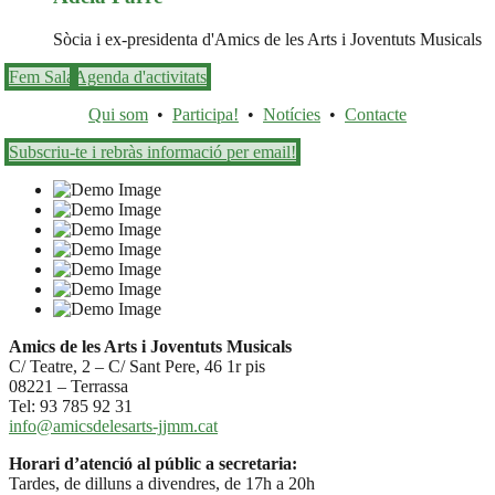
Sòcia i ex-presidenta d'Amics de les Arts i Joventuts Musicals
Fem Sala
Agenda d'activitats
Qui som
•
Participa!
•
Notícies
•
Contacte
Subscriu-te i rebràs informació per email!
Amics de les Arts i Joventuts Musicals
C/ Teatre, 2 – C/ Sant Pere, 46 1r pis
08221 – Terrassa
Tel: 93 785 92 31
info@amicsdelesarts-jjmm.cat
Horari d’atenció al públic a secretaria:
Tardes, de dilluns a divendres, de 17h a 20h