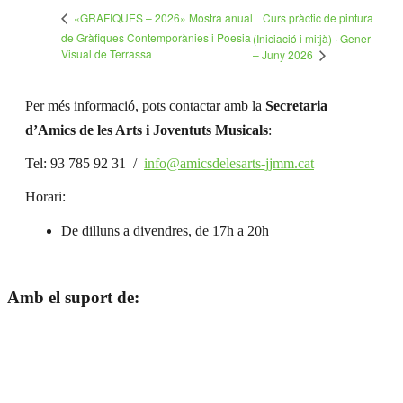
Curs pràctic de pintura
«GRÀFIQUES – 2026» Mostra anual
de Gràfiques Contemporànies i Poesia
(Iniciació i mitjà) · Gener
Visual de Terrassa
– Juny 2026
Per més informació, pots contactar amb la
Secretaria
d’Amics de les Arts i Joventuts Musicals
:
Tel: 93 785 92 31 /
info@amicsdelesarts-jjmm.cat
Horari:
De dilluns a divendres, de 17h a 20h
Amb el suport de: