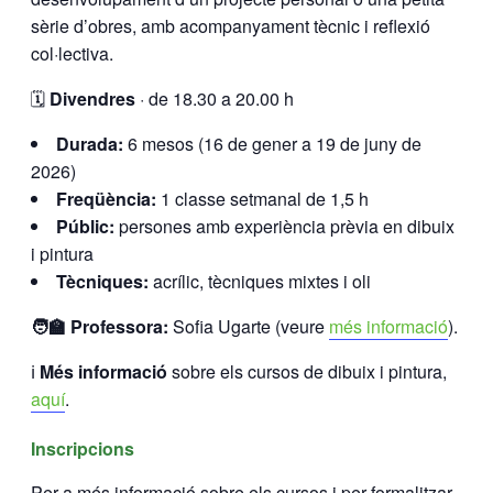
sèrie d’obres, amb acompanyament tècnic i reflexió
col·lectiva.
🗓️
Divendres
· de 18.30 a 20.00 h
Durada:
6 mesos (16 de gener a 19 de juny de
2026)
Freqüència:
1 classe setmanal de 1,5 h
Públic:
persones amb experiència prèvia en dibuix
i pintura
Tècniques:
acrílic, tècniques mixtes i oli
🧑‍🏫 Professora:
Sofia Ugarte (veure
més informació
).
ℹ️
Més informació
sobre els cursos de dibuix i pintura,
aquí
.
Inscripcions
Per a més informació sobre els cursos i per formalitzar