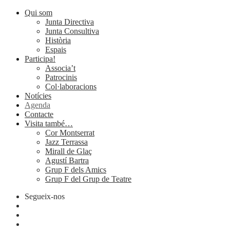
Qui som
Junta Directiva
Junta Consultiva
Història
Espais
Participa!
Associa’t
Patrocinis
Col·laboracions
Notícies
Agenda
Contacte
Visita també…
Cor Montserrat
Jazz Terrassa
Mirall de Glaç
Agustí Bartra
Grup F dels Amics
Grup F del Grup de Teatre
Segueix-nos