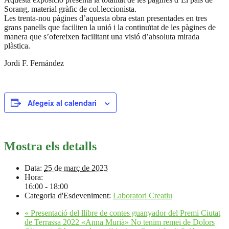
Sorang, material gràfic de col.leccionista.
Les trenta-nou pàgines d’aquesta obra estan presentades en tres
grans panells que faciliten la unió i la continuïtat de les pàgines de
manera que s’ofereixen facilitant una visió d’absoluta mirada
plàstica.
Jordi F. Fernández
Afegeix al calendari
Mostra els detalls
Data:
25 de març de 2023
Hora:
16:00 - 18:00
Categoria d'Esdeveniment:
Laboratori Creatiu
«
Presentació del llibre de contes guanyador del Premi Ciutat
de Terrassa 2022 «Anna Murià» No tenim remei de Dolors