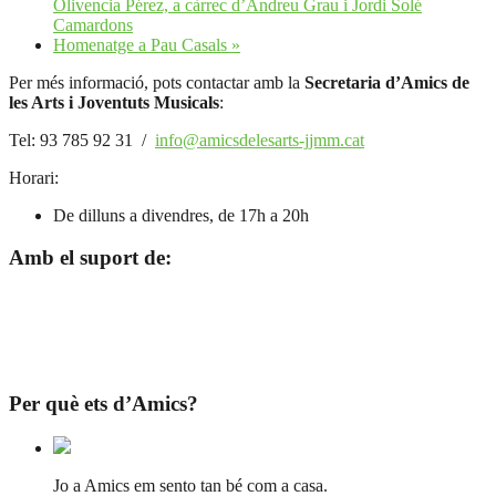
Olivencia Pérez, a càrrec d’Andreu Grau i Jordi Solé
Camardons
Homenatge a Pau Casals
»
Per més informació, pots contactar amb la
Secretaria d’Amics de
les Arts i Joventuts Musicals
:
Tel: 93 785 92 31 /
info@amicsdelesarts-jjmm.cat
Horari:
De dilluns a divendres, de 17h a 20h
Amb el suport de:
Per què ets d’Amics?
Jo a Amics em sento tan bé com a casa.