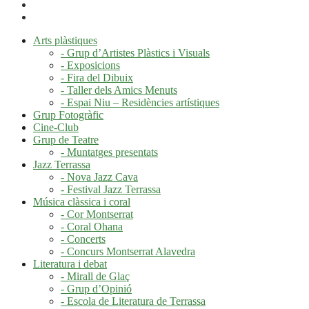
Arts plàstiques
- Grup d’Artistes Plàstics i Visuals
- Exposicions
- Fira del Dibuix
- Taller dels Amics Menuts
- Espai Niu – Residències artístiques
Grup Fotogràfic
Cine-Club
Grup de Teatre
- Muntatges presentats
Jazz Terrassa
- Nova Jazz Cava
- Festival Jazz Terrassa
Música clàssica i coral
- Cor Montserrat
- Coral Ohana
- Concerts
- Concurs Montserrat Alavedra
Literatura i debat
- Mirall de Glaç
- Grup d’Opinió
- Escola de Literatura de Terrassa