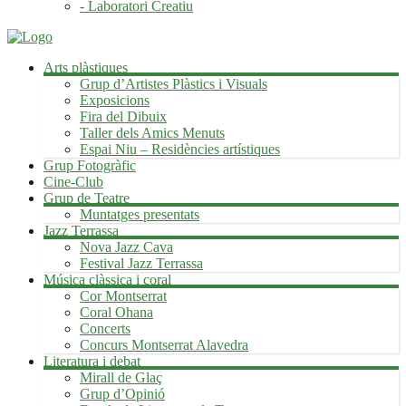
- Laboratori Creatiu
Arts plàstiques
Grup d’Artistes Plàstics i Visuals
Exposicions
Fira del Dibuix
Taller dels Amics Menuts
Espai Niu – Residències artístiques
Grup Fotogràfic
Cine-Club
Grup de Teatre
Muntatges presentats
Jazz Terrassa
Nova Jazz Cava
Festival Jazz Terrassa
Música clàssica i coral
Cor Montserrat
Coral Ohana
Concerts
Concurs Montserrat Alavedra
Literatura i debat
Mirall de Glaç
Grup d’Opinió