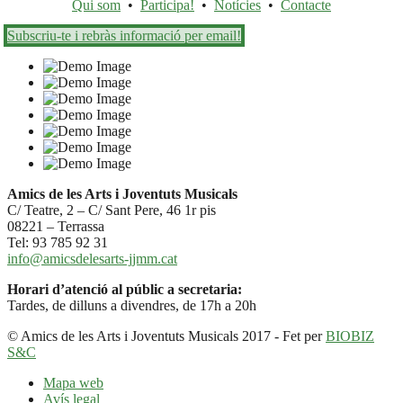
Qui som
•
Participa!
•
Notícies
•
Contacte
Subscriu-te i rebràs informació per email!
Amics de les Arts i Joventuts Musicals
C/ Teatre, 2 – C/ Sant Pere, 46 1r pis
08221 – Terrassa
Tel: 93 785 92 31
info@amicsdelesarts-jjmm.cat
Horari d’atenció al públic a secretaria:
Tardes, de dilluns a divendres, de 17h a 20h
© Amics de les Arts i Joventuts Musicals 2017 - Fet per
BIOBIZ
S&C
Mapa web
Avís legal