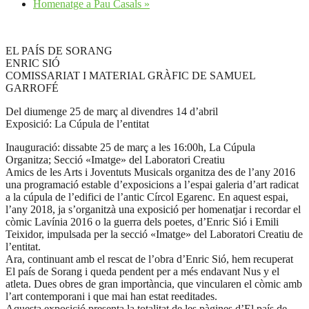
Homenatge a Pau Casals
»
EL PAÍS DE SORANG
ENRIC SIÓ
COMISSARIAT I MATERIAL GRÀFIC DE SAMUEL
GARROFÉ
Del diumenge 25 de març al divendres 14 d’abril
Exposició: La Cúpula de l’entitat
Inauguració: dissabte 25 de març a les 16:00h, La Cúpula
Organitza; Secció «Imatge» del Laboratori Creatiu
Amics de les Arts i Joventuts Musicals organitza des de l’any 2016
una programació estable d’exposicions a l’espai galeria d’art radicat
a la cúpula de l’edifici de l’antic Círcol Egarenc. En aquest espai,
l’any 2018, ja s’organitzà una exposició per homenatjar i recordar el
còmic Lavínia 2016 o la guerra dels poetes, d’Enric Sió i Emili
Teixidor, impulsada per la secció «Imatge» del Laboratori Creatiu de
l’entitat.
Ara, continuant amb el rescat de l’obra d’Enric Sió, hem recuperat
El país de Sorang i queda pendent per a més endavant Nus y el
atleta. Dues obres de gran importància, que vincularen el còmic amb
l’art contemporani i que mai han estat reeditades.
Aquesta exposició presenta la totalitat de les pàgines d’El país de