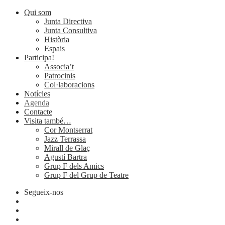
Qui som
Junta Directiva
Junta Consultiva
Història
Espais
Participa!
Associa’t
Patrocinis
Col·laboracions
Notícies
Agenda
Contacte
Visita també…
Cor Montserrat
Jazz Terrassa
Mirall de Glaç
Agustí Bartra
Grup F dels Amics
Grup F del Grup de Teatre
Segueix-nos