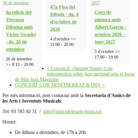
47a Fira del
8a edició del
Curs de
Dibuix · dg. 4
Terrassa
pintura amb
d’octubre de
Dibuixa amb
Albert García ·
2026
Víctor Swasky
octubre 2026 –
4 d'octubre >>
· ds. 26 de
juny 2027
11:00
-
20:00
setembre
5 d'octubre >>
17:00
-
19:00
26 de setembre
>> 8:15
-
20:00
«
Exposició «Jazzing Spain» Una
retrospectiva sobre jazz nacional sota el focus
de Más Jazz Magazine
CONCERT COR MONTSERRAT & OSV
»
Per més informació, pots contactar amb la
Secretaria d’Amics de
les Arts i Joventuts Musicals
:
Tel: 93 785 92 31 /
info@amicsdelesarts-jjmm.cat
Horari:
De dilluns a divendres, de 17h a 20h