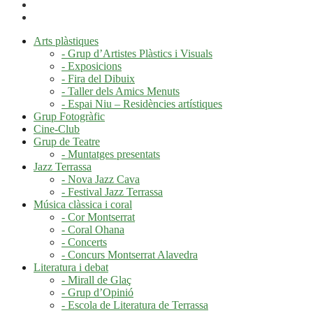
Arts plàstiques
- Grup d’Artistes Plàstics i Visuals
- Exposicions
- Fira del Dibuix
- Taller dels Amics Menuts
- Espai Niu – Residències artístiques
Grup Fotogràfic
Cine-Club
Grup de Teatre
- Muntatges presentats
Jazz Terrassa
- Nova Jazz Cava
- Festival Jazz Terrassa
Música clàssica i coral
- Cor Montserrat
- Coral Ohana
- Concerts
- Concurs Montserrat Alavedra
Literatura i debat
- Mirall de Glaç
- Grup d’Opinió
- Escola de Literatura de Terrassa