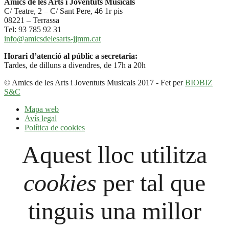
Amics de les Arts i Joventuts Musicals
C/ Teatre, 2 – C/ Sant Pere, 46 1r pis
08221 – Terrassa
Tel: 93 785 92 31
info@amicsdelesarts-jjmm.cat
Horari d’atenció al públic a secretaria:
Tardes, de dilluns a divendres, de 17h a 20h
© Amics de les Arts i Joventuts Musicals 2017 - Fet per
BIOBIZ
S&C
Mapa web
Avís legal
Política de cookies
Aquest lloc utilitza
cookies
per tal que
tinguis una millor