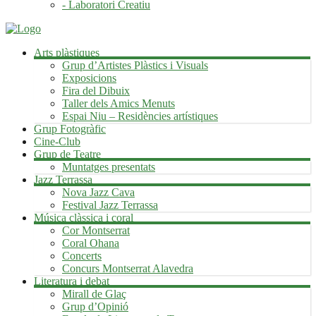
- Laboratori Creatiu
Arts plàstiques
Grup d’Artistes Plàstics i Visuals
Exposicions
Fira del Dibuix
Taller dels Amics Menuts
Espai Niu – Residències artístiques
Grup Fotogràfic
Cine-Club
Grup de Teatre
Muntatges presentats
Jazz Terrassa
Nova Jazz Cava
Festival Jazz Terrassa
Música clàssica i coral
Cor Montserrat
Coral Ohana
Concerts
Concurs Montserrat Alavedra
Literatura i debat
Mirall de Glaç
Grup d’Opinió