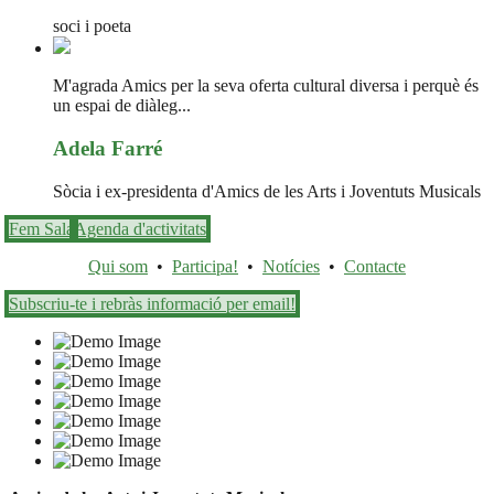
soci i poeta
M'agrada Amics per la seva oferta cultural diversa i perquè és
un espai de diàleg...
Adela Farré
Sòcia i ex-presidenta d'Amics de les Arts i Joventuts Musicals
Fem Sala
Agenda d'activitats
Qui som
•
Participa!
•
Notícies
•
Contacte
Subscriu-te i rebràs informació per email!