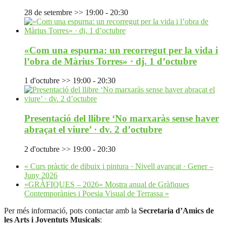
28 de setembre >> 19:00
-
20:30
«Com una espurna: un recorregut per la vida i
l’obra de Màrius Torres» · dj. 1 d’octubre
1 d'octubre >> 19:00
-
20:30
Presentació del llibre ‘No marxaràs sense haver
abraçat el viure’ · dv. 2 d’octubre
2 d'octubre >> 19:00
-
20:30
«
Curs pràctic de dibuix i pintura · Nivell avançat · Gener –
Juny 2026
«GRÀFIQUES – 2026» Mostra anual de Gràfiques
Contemporànies i Poesia Visual de Terrassa
»
Per més informació, pots contactar amb la
Secretaria d’Amics de
les Arts i Joventuts Musicals
: