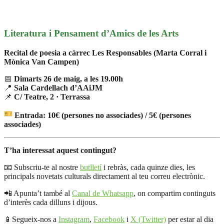
Literatura i Pensament d’Amics de les Arts
Recital de poesia a càrrec Les Responsables (Marta Corral i
Mònica Van
Campen)
📅
Dimarts 26 de maig, a les 19.00h
📍
Sala Cardellach d’AAiJM
📌
C/ Teatre, 2 · Terrassa
Entrada: 10€ (persones no associades) / 5€ (persones
associades)
T’ha interessat aquest contingut?
📧 Subscriu-te al nostre
butlletí
i rebràs, cada quinze dies, les
principals novetats culturals directament al teu correu electrònic.
📲 Apunta’t també al
Canal de Whatsapp
, on compartim continguts
d’interès cada dilluns i dijous.
📱Segueix-nos a
Instagram
,
Facebook
i
X (Twitter)
per estar al dia