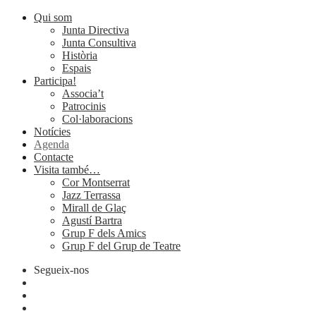
Qui som
Junta Directiva
Junta Consultiva
Història
Espais
Participa!
Associa’t
Patrocinis
Col·laboracions
Notícies
Agenda
Contacte
Visita també…
Cor Montserrat
Jazz Terrassa
Mirall de Glaç
Agustí Bartra
Grup F dels Amics
Grup F del Grup de Teatre
Segueix-nos