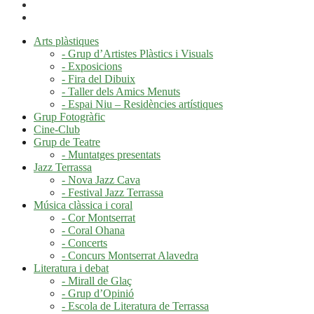
Arts plàstiques
- Grup d’Artistes Plàstics i Visuals
- Exposicions
- Fira del Dibuix
- Taller dels Amics Menuts
- Espai Niu – Residències artístiques
Grup Fotogràfic
Cine-Club
Grup de Teatre
- Muntatges presentats
Jazz Terrassa
- Nova Jazz Cava
- Festival Jazz Terrassa
Música clàssica i coral
- Cor Montserrat
- Coral Ohana
- Concerts
- Concurs Montserrat Alavedra
Literatura i debat
- Mirall de Glaç
- Grup d’Opinió
- Escola de Literatura de Terrassa