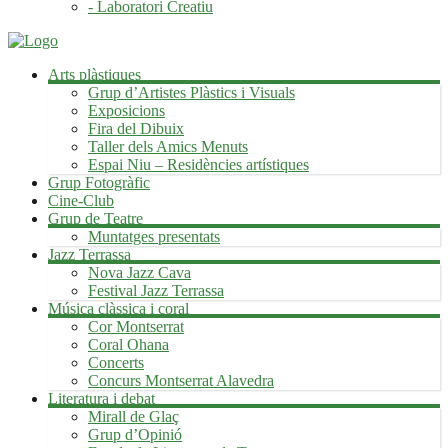
- Laboratori Creatiu
Arts plàstiques
Grup d’Artistes Plàstics i Visuals
Exposicions
Fira del Dibuix
Taller dels Amics Menuts
Espai Niu – Residències artístiques
Grup Fotogràfic
Cine-Club
Grup de Teatre
Muntatges presentats
Jazz Terrassa
Nova Jazz Cava
Festival Jazz Terrassa
Música clàssica i coral
Cor Montserrat
Coral Ohana
Concerts
Concurs Montserrat Alavedra
Literatura i debat
Mirall de Glaç
Grup d’Opinió