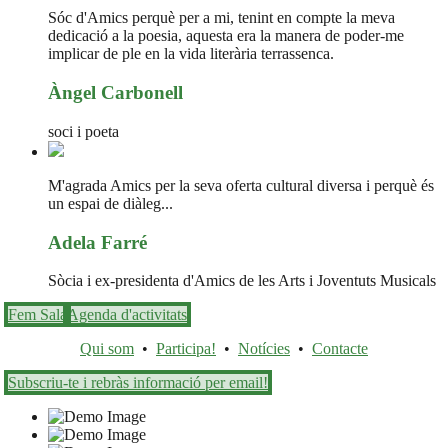
Sóc d'Amics perquè per a mi, tenint en compte la meva
dedicació a la poesia, aquesta era la manera de poder-me
implicar de ple en la vida literària terrassenca.
Àngel Carbonell
soci i poeta
M'agrada Amics per la seva oferta cultural diversa i perquè és
un espai de diàleg...
Adela Farré
Sòcia i ex-presidenta d'Amics de les Arts i Joventuts Musicals
Fem Sala
Agenda d'activitats
Qui som
•
Participa!
•
Notícies
•
Contacte
Subscriu-te i rebràs informació per email!