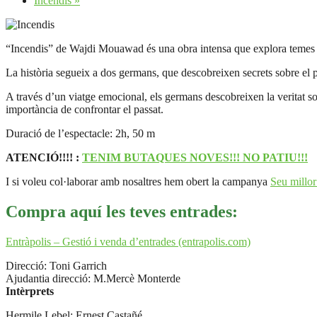
Incendis
»
“Incendis” de Wajdi Mouawad és una obra intensa que explora temes com
La història segueix a dos germans, que descobreixen secrets sobre el
A través d’un viatge emocional, els germans descobreixen la veritat sobr
importància de confrontar el passat.
Duració de l’espectacle: 2h, 50 m
ATENCIÓ!!!! :
TENIM BUTAQUES NOVES!!! NO PATIU!!!
I si voleu col·laborar amb nosaltres hem obert la campanya
Seu millor
Compra aquí les teves entrades:
Entràpolis – Gestió i venda d’entrades (entrapolis.com)
Direcció: Toni Garrich
Ajudantia direcció: M.Mercè Monterde
Intèrprets
Hermile Lebel: Ernest Castañé