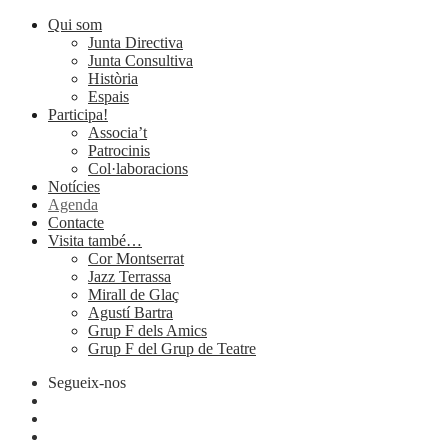
Qui som
Junta Directiva
Junta Consultiva
Història
Espais
Participa!
Associa’t
Patrocinis
Col·laboracions
Notícies
Agenda
Contacte
Visita també…
Cor Montserrat
Jazz Terrassa
Mirall de Glaç
Agustí Bartra
Grup F dels Amics
Grup F del Grup de Teatre
Segueix-nos