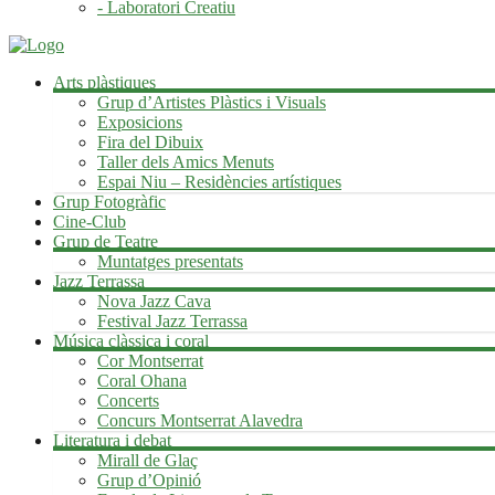
- Laboratori Creatiu
Arts plàstiques
Grup d’Artistes Plàstics i Visuals
Exposicions
Fira del Dibuix
Taller dels Amics Menuts
Espai Niu – Residències artístiques
Grup Fotogràfic
Cine-Club
Grup de Teatre
Muntatges presentats
Jazz Terrassa
Nova Jazz Cava
Festival Jazz Terrassa
Música clàssica i coral
Cor Montserrat
Coral Ohana
Concerts
Concurs Montserrat Alavedra
Literatura i debat
Mirall de Glaç
Grup d’Opinió