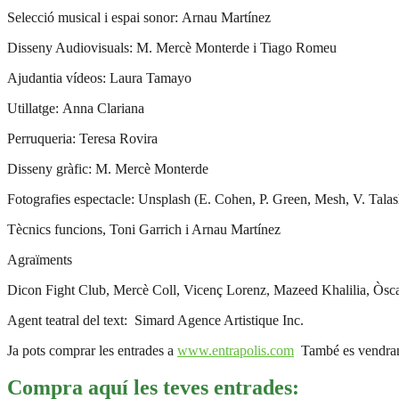
Selecció musical i espai sonor: Arnau Martínez
Disseny Audiovisuals: M. Mercè Monterde i Tiago Romeu
Ajudantia vídeos: Laura Tamayo
Utillatge: Anna Clariana
Perruqueria: Teresa Rovira
Disseny gràfic: M. Mercè Monterde
Fotografies espectacle: Unsplash (E. Cohen, P. Green, Mesh, V. Talas
Tècnics funcions, Toni Garrich i Arnau Martínez
Agraïments
Dicon Fight Club, Mercè Coll, Vicenç Lorenz, Mazeed Khalilia, Òsca
Agent teatral del text: Simard Agence Artistique Inc.
Ja pots comprar les entrades a
www.entrapolis.com
També es vendran a 
Compra aquí les teves entrades: