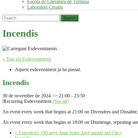
Escola de Literatura de Terrassa
Laboratori Creatiu
Incendis
« Tots els Esdeveniments
Aquest esdeveniment ja ha passat.
Incendis
30 de novembre de 2024 >> 21:00
-
23:50
|
Recurring Esdeveniment
(See all)
An event every week that begins at 21:00 on Divendres and Dissabte,
An event every week that begins at 18:00 on Diumenge, repeating un
«
Exposició: «90 anys Joan Soler-Jové passió pel Circ»