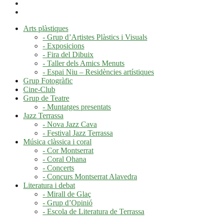
Arts plàstiques
- Grup d’Artistes Plàstics i Visuals
- Exposicions
- Fira del Dibuix
- Taller dels Amics Menuts
- Espai Niu – Residències artístiques
Grup Fotogràfic
Cine-Club
Grup de Teatre
- Muntatges presentats
Jazz Terrassa
- Nova Jazz Cava
- Festival Jazz Terrassa
Música clàssica i coral
- Cor Montserrat
- Coral Ohana
- Concerts
- Concurs Montserrat Alavedra
Literatura i debat
- Mirall de Glaç
- Grup d’Opinió
- Escola de Literatura de Terrassa