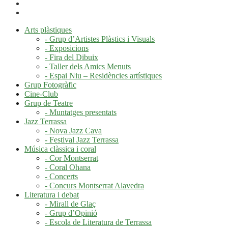
Arts plàstiques
- Grup d’Artistes Plàstics i Visuals
- Exposicions
- Fira del Dibuix
- Taller dels Amics Menuts
- Espai Niu – Residències artístiques
Grup Fotogràfic
Cine-Club
Grup de Teatre
- Muntatges presentats
Jazz Terrassa
- Nova Jazz Cava
- Festival Jazz Terrassa
Música clàssica i coral
- Cor Montserrat
- Coral Ohana
- Concerts
- Concurs Montserrat Alavedra
Literatura i debat
- Mirall de Glaç
- Grup d’Opinió
- Escola de Literatura de Terrassa