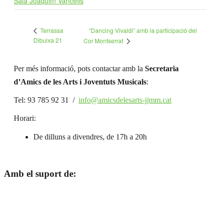
Sala Joaquim Vancells
“Dancing Vivaldi” amb la participació del
Terrassa
Dibuixa 21
Cor Montserrat
Per més informació, pots contactar amb la
Secretaria
d’Amics de les Arts i Joventuts Musicals
:
Tel: 93 785 92 31 /
info@amicsdelesarts-jjmm.cat
Horari:
De dilluns a divendres, de 17h a 20h
Amb el suport de: