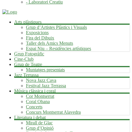
- Laboratori Creatiu
Arts plàstiques
Grup d’Artistes Plàstics i Visuals
Exposicions
Fira del Dibuix
Taller dels Amics Menuts
Espai Niu – Residències artístiques
Grup Fotogràfic
Cine-Club
Grup de Teatre
Muntatges presentats
Jazz Terrassa
Nova Jazz Cava
Festival Jazz Terrassa
Música clàssica i coral
Cor Montserrat
Coral Ohana
Concerts
Concurs Montserrat Alavedra
Literatura i debat
Mirall de Glaç
Grup d’Opinió