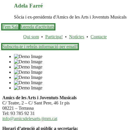
Adela Farré
Sòcia i ex-presidenta d'Amics de les Arts i Joventuts Musicals
Fem Sala
Agenda d'activitats
Qui som
•
Participa!
•
Notícies
•
Contacte
Subscriu-te i rebràs informació per email!
Amics de les Arts i Joventuts Musicals
C/ Teatre, 2 – C/ Sant Pere, 46 1r pis
08221 – Terrassa
Tel: 93 785 92 31
info@amicsdelesarts-jjmm.cat
Horari d’atenció al públic a secretaria: