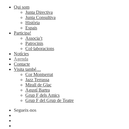
Qui som
Junta Directiva
Junta Consultiva
Història
Espais
Participa!
Associa’t
Patrocinis
Col·laboracions
Notícies
Agenda
Contacte
Visita també…
Cor Montserrat
Jazz Terrassa
Mirall de Glaç
Agustí Bartra
Grup F dels Amics
Grup F del Grup de Teatre
Segueix-nos