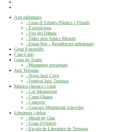
Arts plàstiques
- Grup d’Artistes Plàstics i Visuals
- Exposicions
- Fira del Dibuix
- Taller dels Amics Menuts
- Espai Niu – Residències artístiques
Grup Fotogràfic
Cine-Club
Grup de Teatre
- Muntatges presentats
Jazz Terrassa
- Nova Jazz Cava
- Festival Jazz Terrassa
Música clàssica i coral
- Cor Montserrat
- Coral Ohana
- Concerts
- Concurs Montserrat Alavedra
Literatura i debat
- Mirall de Glaç
- Grup d’Opinió
- Escola de Literatura de Terrassa