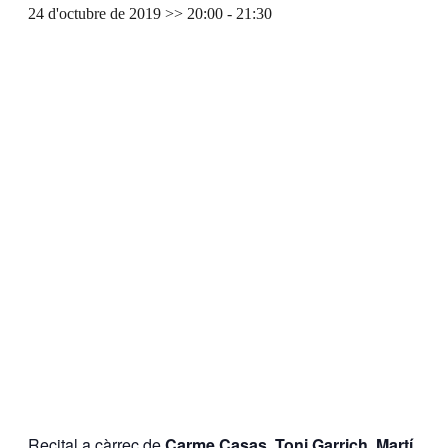
24 d'octubre de 2019 >> 20:00
-
21:30
Recital a càrrec de
Carme Casas
,
Toni Garrich
,
Martí