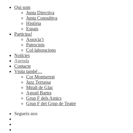
Qui som
Junta Directiva
Junta Consultiva
Història
Espais
Participa!
Associa’t
Patrocinis
Col·laboracions
Notícies
Agenda
Contacte
Visita també…
Cor Montserrat
Jazz Terrassa
Mirall de Glaç
Agustí Bartra
Grup F dels Amics
Grup F del Grup de Teatre
Segueix-nos