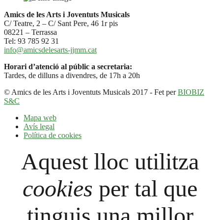
Amics de les Arts i Joventuts Musicals
C/ Teatre, 2 – C/ Sant Pere, 46 1r pis
08221 – Terrassa
Tel: 93 785 92 31
info@amicsdelesarts-jjmm.cat
Horari d’atenció al públic a secretaria:
Tardes, de dilluns a divendres, de 17h a 20h
© Amics de les Arts i Joventuts Musicals 2017 - Fet per
BIOBIZ
S&C
Mapa web
Avís legal
Política de cookies
Aquest lloc utilitza
cookies
per tal que
tinguis una millor