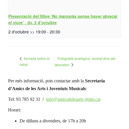
Presentació del llibre ‘No marxaràs sense haver abraçat
el viure’ · dv. 2 d’octubre
2 d'octubre >> 19:00
-
20:30
Fotografia analògica: revelat dins del
Xerrada sobre el
retrat
laboratori
Per més informació, pots contactar amb la
Secretaria
d’Amics de les Arts i Joventuts Musicals
:
Tel: 93 785 92 31 /
info@amicsdelesarts-jjmm.cat
Horari:
De dilluns a divendres, de 17h a 20h