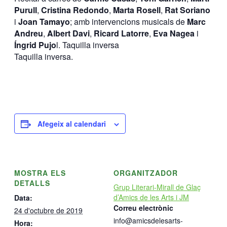
Purull
,
Cristina Redondo
,
Marta Rosell
,
Rat Soriano
i
Joan Tamayo
; amb intervencions musicals de
Marc
Andreu
,
Albert Davi
,
Ricard Latorre
,
Eva Nagea
i
Íngrid Pujo
l. Taquilla inversa
Taquilla inversa.
Afegeix al calendari
MOSTRA ELS
ORGANITZADOR
DETALLS
Grup Literari-Mirall de Glaç
d’Amics de les Arts i JM
Data:
Correu electrònic
24 d'octubre de 2019
info@amicsdelesarts-
Hora: