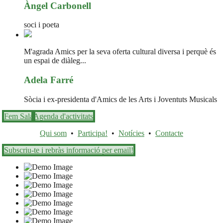
Àngel Carbonell
soci i poeta
M'agrada Amics per la seva oferta cultural diversa i perquè és
un espai de diàleg...
Adela Farré
Sòcia i ex-presidenta d'Amics de les Arts i Joventuts Musicals
Fem Sala
Agenda d'activitats
Qui som
•
Participa!
•
Notícies
•
Contacte
Subscriu-te i rebràs informació per email!