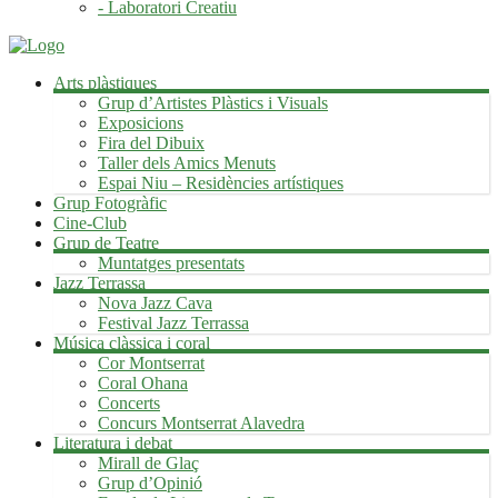
- Laboratori Creatiu
Arts plàstiques
Grup d’Artistes Plàstics i Visuals
Exposicions
Fira del Dibuix
Taller dels Amics Menuts
Espai Niu – Residències artístiques
Grup Fotogràfic
Cine-Club
Grup de Teatre
Muntatges presentats
Jazz Terrassa
Nova Jazz Cava
Festival Jazz Terrassa
Música clàssica i coral
Cor Montserrat
Coral Ohana
Concerts
Concurs Montserrat Alavedra
Literatura i debat
Mirall de Glaç
Grup d’Opinió