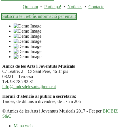
Qui som
•
Participa!
•
Notícies
•
Contacte
Subscriu-te i rebràs informació per email!
Amics de les Arts i Joventuts Musicals
C/ Teatre, 2 – C/ Sant Pere, 46 1r pis
08221 – Terrassa
Tel: 93 785 92 31
info@amicsdelesarts-jjmm.cat
Horari d’atenció al públic a secretaria:
Tardes, de dilluns a divendres, de 17h a 20h
© Amics de les Arts i Joventuts Musicals 2017 - Fet per
BIOBIZ
S&C
Mapa web