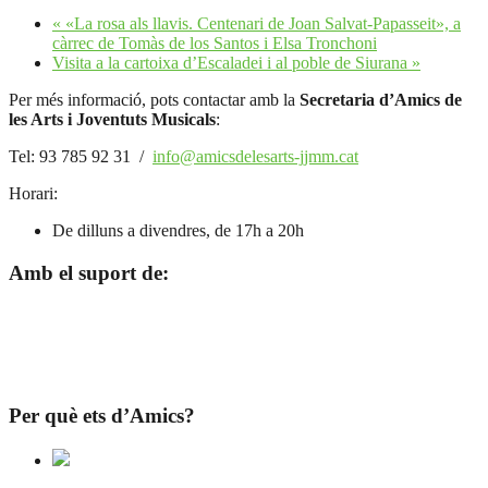
«
«La rosa als llavis. Centenari de Joan Salvat-Papasseit», a
càrrec de Tomàs de los Santos i Elsa Tronchoni
Visita a la cartoixa d’Escaladei i al poble de Siurana
»
Per més informació, pots contactar amb la
Secretaria d’Amics de
les Arts i Joventuts Musicals
:
Tel: 93 785 92 31 /
info@amicsdelesarts-jjmm.cat
Horari:
De dilluns a divendres, de 17h a 20h
Amb el suport de:
Per què ets d’Amics?