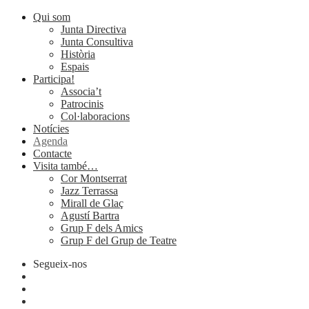
Qui som
Junta Directiva
Junta Consultiva
Història
Espais
Participa!
Associa’t
Patrocinis
Col·laboracions
Notícies
Agenda
Contacte
Visita també…
Cor Montserrat
Jazz Terrassa
Mirall de Glaç
Agustí Bartra
Grup F dels Amics
Grup F del Grup de Teatre
Segueix-nos