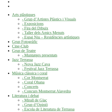
Arts plàstiques
- Grup d’Artistes Plàstics i Visuals
- Exposicions
- Fira del Dibuix
- Taller dels Amics Menuts
- Espai Niu – Residències artístiques
Grup Fotogràfic
Cine-Club
Grup de Teatre
- Muntatges presentats
Jazz Terrassa
- Nova Jazz Cava
- Festival Jazz Terrassa
Música clàssica i coral
- Cor Montserrat
- Coral Ohana
- Concerts
- Concurs Montserrat Alavedra
Literatura i debat
- Mirall de Glaç
- Grup d’Opinió
- Escola de Literatura de Terrassa