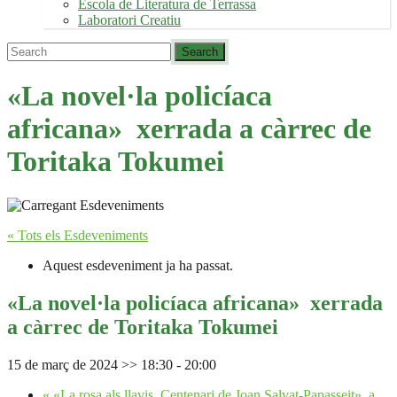
Escola de Literatura de Terrassa
Laboratori Creatiu
«La novel·la policíaca
africana» xerrada a càrrec de
Toritaka Tokumei
« Tots els Esdeveniments
Aquest esdeveniment ja ha passat.
«La novel·la policíaca africana» xerrada
a càrrec de Toritaka Tokumei
15 de març de 2024 >> 18:30
-
20:00
«
«La rosa als llavis. Centenari de Joan Salvat-Papasseit», a