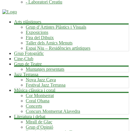
- Laboratori Creatiu
Arts plàstiques
Grup d’Artistes Plàstics i Visuals
Exposicions
Fira del Dibuix
Taller dels Amics Menuts
Espai Niu – Residències artístiques
Grup Fotogràfic
Cine-Club
Grup de Teatre
Muntatges presentats
Jazz Terrassa
Nova Jazz Cava
Festival Jazz Terrassa
Música clàssica i coral
Cor Montserrat
Coral Ohana
Concerts
Concurs Montserrat Alavedra
Literatura i debat
Mirall de Glaç
Grup d’Opinió