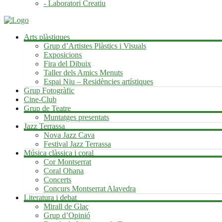
- Laboratori Creatiu
Arts plàstiques
Grup d’Artistes Plàstics i Visuals
Exposicions
Fira del Dibuix
Taller dels Amics Menuts
Espai Niu – Residències artístiques
Grup Fotogràfic
Cine-Club
Grup de Teatre
Muntatges presentats
Jazz Terrassa
Nova Jazz Cava
Festival Jazz Terrassa
Música clàssica i coral
Cor Montserrat
Coral Ohana
Concerts
Concurs Montserrat Alavedra
Literatura i debat
Mirall de Glaç
Grup d’Opinió