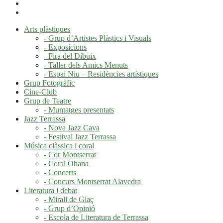
Arts plàstiques
- Grup d’Artistes Plàstics i Visuals
- Exposicions
- Fira del Dibuix
- Taller dels Amics Menuts
- Espai Niu – Residències artístiques
Grup Fotogràfic
Cine-Club
Grup de Teatre
- Muntatges presentats
Jazz Terrassa
- Nova Jazz Cava
- Festival Jazz Terrassa
Música clàssica i coral
- Cor Montserrat
- Coral Ohana
- Concerts
- Concurs Montserrat Alavedra
Literatura i debat
- Mirall de Glaç
- Grup d’Opinió
- Escola de Literatura de Terrassa