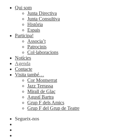
Qui som
Junta Directiva
Junta Consultiva
Història
Espais
Participa!
Associa’t
Patrocinis
Col·laboracions
Notícies
Agenda
Contacte
Visita també…
Cor Montserrat
Jazz Terrassa
Mirall de Glaç
Agustí Bartra
Grup F dels Amics
Grup F del Grup de Teatre
Segueix-nos