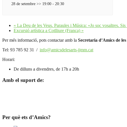
28 de setembre >> 19:00
-
20:30
«
La Deu de les Veus. Paraules i Música: «Jo soc vosaltres. Sis 
Excursió artística a Cotlliure (França)
»
Per més informació, pots contactar amb la
Secretaria d’Amics de les
Tel: 93 785 92 31 /
info@amicsdelesarts-jjmm.cat
Horari:
De dilluns a divendres, de 17h a 20h
Amb el suport de:
Per què ets d’Amics?