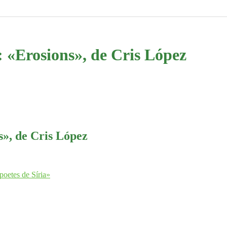
: «Erosions», de Cris López
s», de Cris López
poetes de Síria»