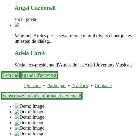
Àngel Carbonell
soci i poeta
M'agrada Amics per la seva oferta cultural diversa i perquè és
un espai de diàleg...
Adela Farré
Sòcia i ex-presidenta d'Amics de les Arts i Joventuts Musicals
Fem Sala
Agenda d'activitats
Qui som
•
Participa!
•
Notícies
•
Contacte
Subscriu-te i rebràs informació per email!