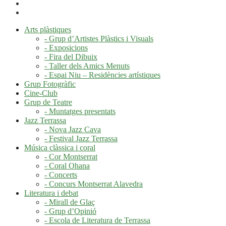
Arts plàstiques
- Grup d’Artistes Plàstics i Visuals
- Exposicions
- Fira del Dibuix
- Taller dels Amics Menuts
- Espai Niu – Residències artístiques
Grup Fotogràfic
Cine-Club
Grup de Teatre
- Muntatges presentats
Jazz Terrassa
- Nova Jazz Cava
- Festival Jazz Terrassa
Música clàssica i coral
- Cor Montserrat
- Coral Ohana
- Concerts
- Concurs Montserrat Alavedra
Literatura i debat
- Mirall de Glaç
- Grup d’Opinió
- Escola de Literatura de Terrassa