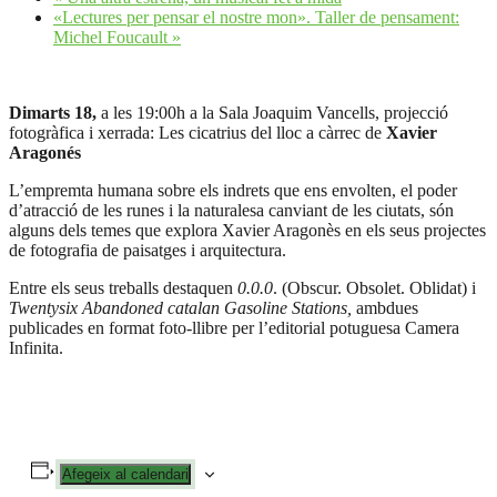
«Lectures per pensar el nostre mon». Taller de pensament:
Michel Foucault
»
Dimarts 18,
a les 19:00h a la Sala Joaquim Vancells, projecció
fotogràfica i xerrada: Les cicatrius del lloc a càrrec de
Xavier
Aragonés
L’empremta humana sobre els indrets que ens envolten, el poder
d’atracció de les runes i la naturalesa canviant de les ciutats, són
alguns dels temes que explora Xavier Aragonès en els seus projectes
de fotografia de paisatges i arquitectura.
Entre els seus treballs destaquen
0.0.0
. (Obscur. Obsolet. Oblidat) i
Twentysix Abandoned catalan Gasoline Stations,
ambdues
publicades en format foto-llibre per l’editorial potuguesa Camera
Infinita.
Afegeix al calendari