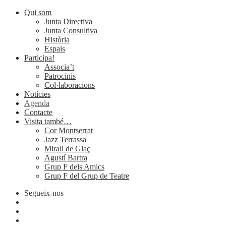
Qui som
Junta Directiva
Junta Consultiva
Història
Espais
Participa!
Associa’t
Patrocinis
Col·laboracions
Notícies
Agenda
Contacte
Visita també…
Cor Montserrat
Jazz Terrassa
Mirall de Glaç
Agustí Bartra
Grup F dels Amics
Grup F del Grup de Teatre
Segueix-nos