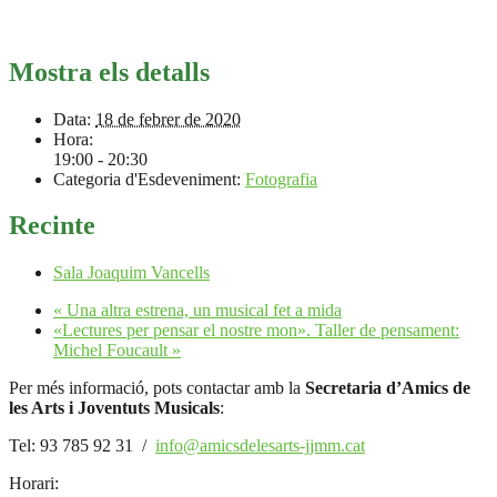
Mostra els detalls
Data:
18 de febrer de 2020
Hora:
19:00 - 20:30
Categoria d'Esdeveniment:
Fotografia
Recinte
Sala Joaquim Vancells
«
Una altra estrena, un musical fet a mida
«Lectures per pensar el nostre mon». Taller de pensament:
Michel Foucault
»
Per més informació, pots contactar amb la
Secretaria d’Amics de
les Arts i Joventuts Musicals
:
Tel: 93 785 92 31 /
info@amicsdelesarts-jjmm.cat
Horari: