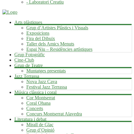
- Laboratori Creatiu
Arts plàstiques
Grup d’Artistes Plàstics i Visuals
Exposicions
Fira del Dibuix
Taller dels Amics Menuts
Espai Niu – Residències artístiques
Grup Fotogràfic
Cine-Club
Grup de Teatre
Muntatges presentats
Jazz Terrassa
Nova Jazz Cava
Festival Jazz Terrassa
Música clàssica i coral
Cor Montserrat
Coral Ohana
Concerts
Concurs Montserrat Alavedra
Literatura i debat
Mirall de Glaç
Grup d’Opinió