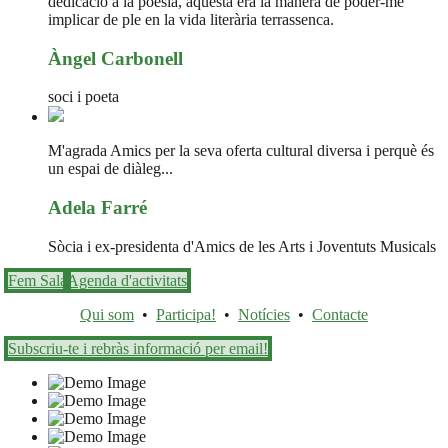
dedicació a la poesia, aquesta era la manera de poder-me
implicar de ple en la vida literària terrassenca.
Àngel Carbonell
soci i poeta
M'agrada Amics per la seva oferta cultural diversa i perquè és
un espai de diàleg...
Adela Farré
Sòcia i ex-presidenta d'Amics de les Arts i Joventuts Musicals
Fem Sala
Agenda d'activitats
Qui som
•
Participa!
•
Notícies
•
Contacte
Subscriu-te i rebràs informació per email!