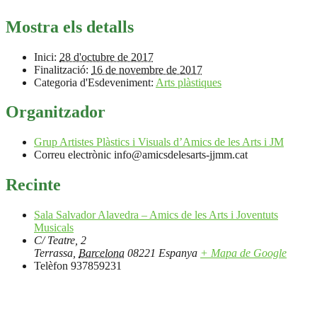
Mostra els detalls
Inici:
28 d'octubre de 2017
Finalització:
16 de novembre de 2017
Categoria d'Esdeveniment:
Arts plàstiques
Organitzador
Grup Artistes Plàstics i Visuals d’Amics de les Arts i JM
Correu electrònic
info@amicsdelesarts-jjmm.cat
Recinte
Sala Salvador Alavedra – Amics de les Arts i Joventuts
Musicals
C/ Teatre, 2
Terrassa
,
Barcelona
08221
Espanya
+ Mapa de Google
Telèfon
937859231