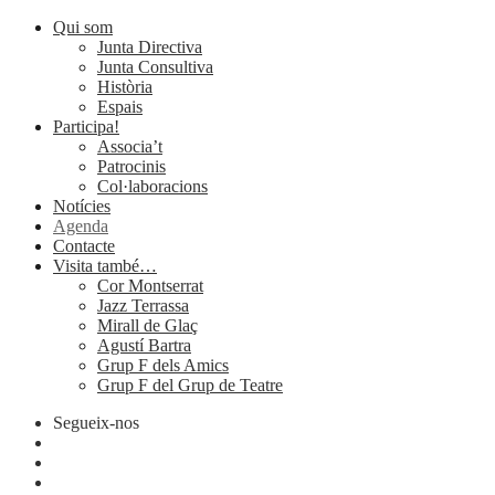
Qui som
Junta Directiva
Junta Consultiva
Història
Espais
Participa!
Associa’t
Patrocinis
Col·laboracions
Notícies
Agenda
Contacte
Visita també…
Cor Montserrat
Jazz Terrassa
Mirall de Glaç
Agustí Bartra
Grup F dels Amics
Grup F del Grup de Teatre
Segueix-nos