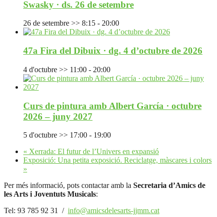
Swasky · ds. 26 de setembre
26 de setembre >> 8:15
-
20:00
47a Fira del Dibuix · dg. 4 d’octubre de 2026
4 d'octubre >> 11:00
-
20:00
Curs de pintura amb Albert García · octubre
2026 – juny 2027
5 d'octubre >> 17:00
-
19:00
«
Xerrada: El futur de l’Univers en expansió
Exposició: Una petita exposició. Reciclatge, màscares i colors
»
Per més informació, pots contactar amb la
Secretaria d’Amics de
les Arts i Joventuts Musicals
:
Tel: 93 785 92 31 /
info@amicsdelesarts-jjmm.cat