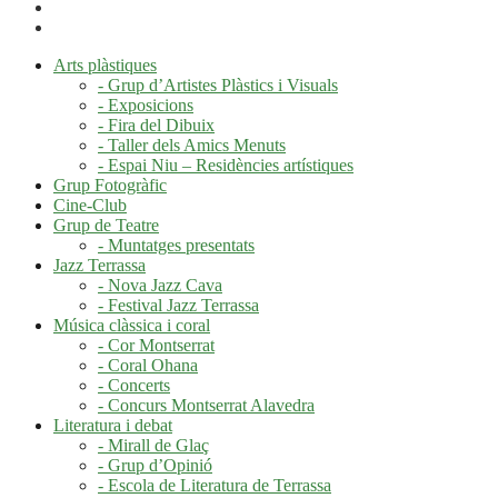
Arts plàstiques
- Grup d’Artistes Plàstics i Visuals
- Exposicions
- Fira del Dibuix
- Taller dels Amics Menuts
- Espai Niu – Residències artístiques
Grup Fotogràfic
Cine-Club
Grup de Teatre
- Muntatges presentats
Jazz Terrassa
- Nova Jazz Cava
- Festival Jazz Terrassa
Música clàssica i coral
- Cor Montserrat
- Coral Ohana
- Concerts
- Concurs Montserrat Alavedra
Literatura i debat
- Mirall de Glaç
- Grup d’Opinió
- Escola de Literatura de Terrassa