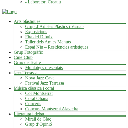
- Laboratori Creatiu
Arts plàstiques
Grup d’Artistes Plàstics i Visuals
Exposicions
Fira del Dibuix
Taller dels Amics Menuts
Espai Niu – Residències artístiques
Grup Fotogràfic
Cine-Club
Grup de Teatre
Muntatges presentats
Jazz Terrassa
Nova Jazz Cava
Festival Jazz Terrassa
Música clàssica i coral
Cor Montserrat
Coral Ohana
Concerts
Concurs Montserrat Alavedra
Literatura i debat
Mirall de Glaç
Grup d’Opinió