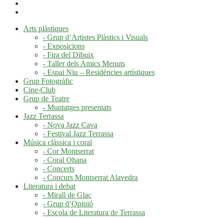
Arts plàstiques
- Grup d’Artistes Plàstics i Visuals
- Exposicions
- Fira del Dibuix
- Taller dels Amics Menuts
- Espai Niu – Residències artístiques
Grup Fotogràfic
Cine-Club
Grup de Teatre
- Muntatges presentats
Jazz Terrassa
- Nova Jazz Cava
- Festival Jazz Terrassa
Música clàssica i coral
- Cor Montserrat
- Coral Ohana
- Concerts
- Concurs Montserrat Alavedra
Literatura i debat
- Mirall de Glaç
- Grup d’Opinió
- Escola de Literatura de Terrassa