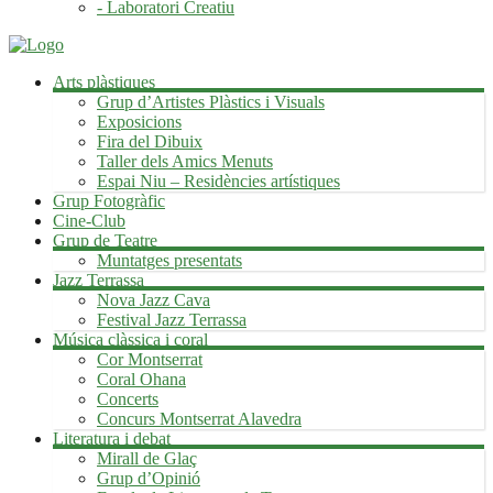
- Laboratori Creatiu
Arts plàstiques
Grup d’Artistes Plàstics i Visuals
Exposicions
Fira del Dibuix
Taller dels Amics Menuts
Espai Niu – Residències artístiques
Grup Fotogràfic
Cine-Club
Grup de Teatre
Muntatges presentats
Jazz Terrassa
Nova Jazz Cava
Festival Jazz Terrassa
Música clàssica i coral
Cor Montserrat
Coral Ohana
Concerts
Concurs Montserrat Alavedra
Literatura i debat
Mirall de Glaç
Grup d’Opinió