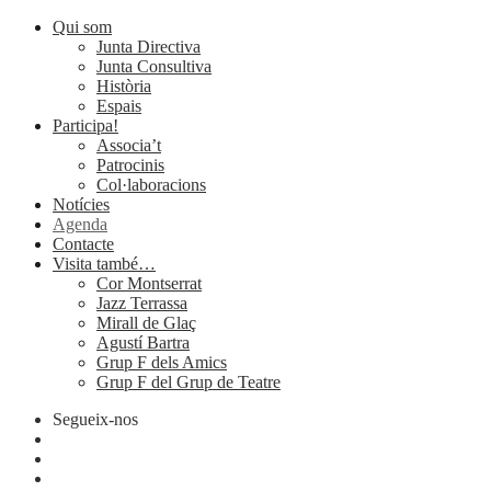
Qui som
Junta Directiva
Junta Consultiva
Història
Espais
Participa!
Associa’t
Patrocinis
Col·laboracions
Notícies
Agenda
Contacte
Visita també…
Cor Montserrat
Jazz Terrassa
Mirall de Glaç
Agustí Bartra
Grup F dels Amics
Grup F del Grup de Teatre
Segueix-nos