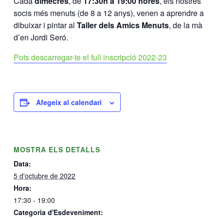
Cada
dimecres
, de
17:30h a 19:00 hores
, els nostres
socis més menuts (de 8 a 12 anys), venen a aprendre a
dibuixar i pintar al
Taller dels Amics Menuts
, de la mà
d’en Jordi Seró.
Pots descarregar-te el full inscripció 2022-23
Afegeix al calendari
MOSTRA ELS DETALLS
Data:
5 d'octubre de 2022
Hora:
17:30 - 19:00
Categoria d'Esdeveniment: