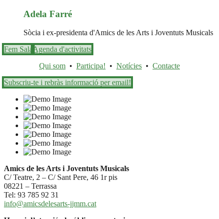
Adela Farré
Sòcia i ex-presidenta d'Amics de les Arts i Joventuts Musicals
Fem Sala
Agenda d'activitats
Qui som
•
Participa!
•
Notícies
•
Contacte
Subscriu-te i rebràs informació per email!
Amics de les Arts i Joventuts Musicals
C/ Teatre, 2 – C/ Sant Pere, 46 1r pis
08221 – Terrassa
Tel: 93 785 92 31
info@amicsdelesarts-jjmm.cat