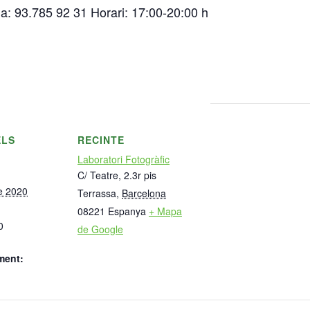
ia: 93.785 92 31 Horari: 17:00-20:00 h
ELS
RECINTE
Laboratori Fotogràfic
C/ Teatre, 2.3r pis
e 2020
Terrassa
,
Barcelona
08221
Espanya
+ Mapa
0
de Google
ment: