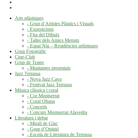
Arts plàstiques
- Grup d’Artistes Plàstics i Visuals
- Exposicions
- Fira del Dibuix
- Taller dels Amics Menuts
- Espai Niu – Residències artístiques
Grup Fotogràfic
Cine-Club
Grup de Teatre
- Muntatges presentats
Jazz Terrassa
- Nova Jazz Cava
- Festival Jazz Terrassa
Música clàssica i coral
- Cor Montserrat
- Coral Ohana
- Concerts
- Concurs Montserrat Alavedra
Literatura i debat
- Mirall de Glaç
- Grup d’Opinió
- Escola de Literatura de Terrassa