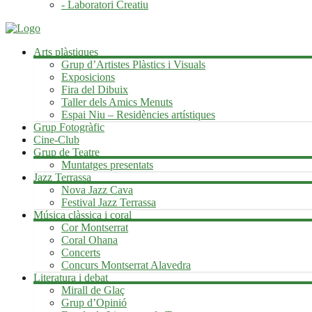
- Laboratori Creatiu
Arts plàstiques
Grup d’Artistes Plàstics i Visuals
Exposicions
Fira del Dibuix
Taller dels Amics Menuts
Espai Niu – Residències artístiques
Grup Fotogràfic
Cine-Club
Grup de Teatre
Muntatges presentats
Jazz Terrassa
Nova Jazz Cava
Festival Jazz Terrassa
Música clàssica i coral
Cor Montserrat
Coral Ohana
Concerts
Concurs Montserrat Alavedra
Literatura i debat
Mirall de Glaç
Grup d’Opinió