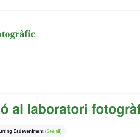
otogràfic
ió al laboratori fotogrà
urring Esdeveniment
(See all)