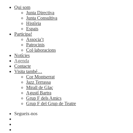
Qui som
Junta Directiva
Junta Consultiva
Història
Espais
Participa!
Associa’t
Patrocinis
Col·laboracions
Notícies
Agenda
Contacte
Visita també…
Cor Montserrat
Jazz Terrassa
Mirall de Glaç
Agustí Bartra
Grup F dels Amics
Grup F del Grup de Teatre
Segueix-nos