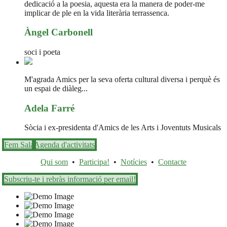
dedicació a la poesia, aquesta era la manera de poder-me
implicar de ple en la vida literària terrassenca.
Àngel Carbonell
soci i poeta
M'agrada Amics per la seva oferta cultural diversa i perquè és
un espai de diàleg...
Adela Farré
Sòcia i ex-presidenta d'Amics de les Arts i Joventuts Musicals
Fem Sala
Agenda d'activitats
Qui som
•
Participa!
•
Notícies
•
Contacte
Subscriu-te i rebràs informació per email!