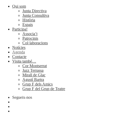
Qui som
Junta Directiva
Junta Consultiva
Història
Espais
Participa!
Associa’t
Patrocinis
Col·laboracions
Notícies
Agenda
Contacte
Visita també…
Cor Montserrat
Jazz Terrassa
Mirall de Glaç
Agustí Bartra
Grup F dels Amics
Grup F del Grup de Teatre
Segueix-nos