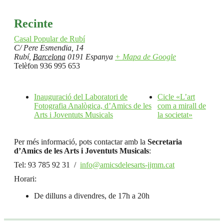
Recinte
Casal Popular de Rubí
C/ Pere Esmendia, 14
Rubí
,
Barcelona
0191
Espanya
+ Mapa de Google
Telèfon
936 995 653
Inauguració del Laboratori de
Cicle «L’art
Fotografia Analògica, d’Amics de les
com a mirall de
Arts i Joventuts Musicals
la societat»
Per més informació, pots contactar amb la
Secretaria
d’Amics de les Arts i Joventuts Musicals
:
Tel: 93 785 92 31 /
info@amicsdelesarts-jjmm.cat
Horari:
De dilluns a divendres, de 17h a 20h