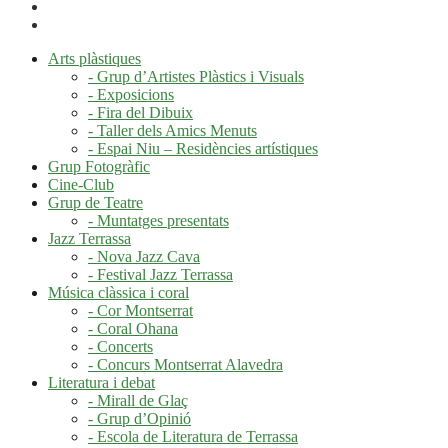
Arts plàstiques
- Grup d’Artistes Plàstics i Visuals
- Exposicions
- Fira del Dibuix
- Taller dels Amics Menuts
- Espai Niu – Residències artístiques
Grup Fotogràfic
Cine-Club
Grup de Teatre
- Muntatges presentats
Jazz Terrassa
- Nova Jazz Cava
- Festival Jazz Terrassa
Música clàssica i coral
- Cor Montserrat
- Coral Ohana
- Concerts
- Concurs Montserrat Alavedra
Literatura i debat
- Mirall de Glaç
- Grup d’Opinió
- Escola de Literatura de Terrassa