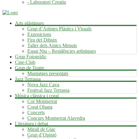
- Laboratori Creatiu
Arts plàstiques
Grup d’Artistes Plàstics i Visuals
Exposicions
Fira del Dibuix
Taller dels Amics Menuts
Espai Niu – Residències artístiques
Grup Fotogràfic
Cine-Club
Grup de Teatre
Muntatges presentats
Jazz Terrassa
Nova Jazz Cava
Festival Jazz Terrassa
Música clàssica i coral
Cor Montserrat
Coral Ohana
Concerts
Concurs Montserrat Alavedra
Literatura i debat
Mirall de Glaç
Grup d’Opinió