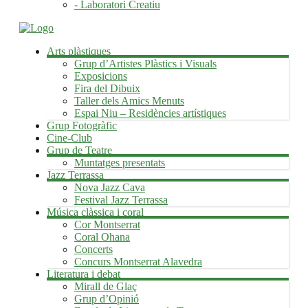
- Laboratori Creatiu
Arts plàstiques
Grup d’Artistes Plàstics i Visuals
Exposicions
Fira del Dibuix
Taller dels Amics Menuts
Espai Niu – Residències artístiques
Grup Fotogràfic
Cine-Club
Grup de Teatre
Muntatges presentats
Jazz Terrassa
Nova Jazz Cava
Festival Jazz Terrassa
Música clàssica i coral
Cor Montserrat
Coral Ohana
Concerts
Concurs Montserrat Alavedra
Literatura i debat
Mirall de Glaç
Grup d’Opinió