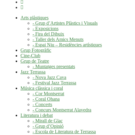
Arts plàstiques
- Grup d’Artistes Plàstics i Visuals
- Exposicions
- Fira del Dibuix
- Taller dels Amics Menuts
- Espai Niu – Residències artístiques
Grup Fotogràfic
Cine-Club
Grup de Teatre
- Muntatges presentats
Jazz Terrassa
- Nova Jazz Cava
- Festival Jazz Terrassa
Música clàssica i coral
- Cor Montserrat
- Coral Ohana
- Concerts
- Concurs Montserrat Alavedra
Literatura i debat
- Mirall de Glaç
- Grup d’Opinió
- Escola de Literatura de Terrassa