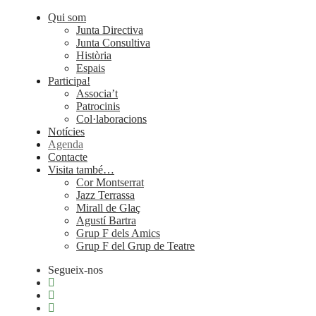
Qui som
Junta Directiva
Junta Consultiva
Història
Espais
Participa!
Associa’t
Patrocinis
Col·laboracions
Notícies
Agenda
Contacte
Visita també…
Cor Montserrat
Jazz Terrassa
Mirall de Glaç
Agustí Bartra
Grup F dels Amics
Grup F del Grup de Teatre
Segueix-nos