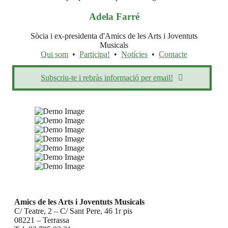
Adela Farré
Sòcia i ex-presidenta d'Amics de les Arts i Joventuts
Musicals
Qui som
•
Participa!
•
Notícies
•
Contacte
Subscriu-te i rebràs informació per email!
Amics de les Arts i Joventuts Musicals
C/ Teatre, 2 – C/ Sant Pere, 46 1r pis
08221 – Terrassa