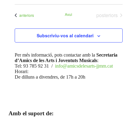
de
Selecciona
visualit
una
navegac
Esdeven
data.
Esdeveniments
Avui
posteriors
Esdeveniments
anteriors
Subscriviu-vos al calendari
Per més informació, pots contactar amb la
Secretaria
d’Amics de les Arts i Joventuts Musicals
:
Tel: 93 785 92 31 /
info@amicsdelesarts-jjmm.cat
Horari:
De dilluns a divendres, de 17h a 20h
Amb el suport de: