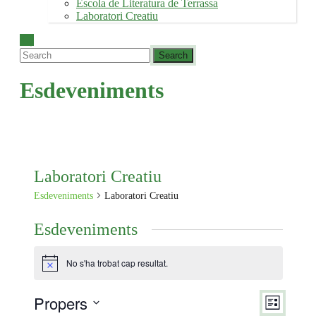
Escola de Literatura de Terrassa
Laboratori Creatiu
Esdeveniments
Laboratori Creatiu
Esdeveniments
Laboratori Creatiu
Esdeveniments
No s'ha trobat cap resultat.
Avís
Propers
Vistes
Navegac
Llista
de