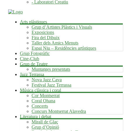
- Laboratori Creatiu
Arts plàstiques
Grup d’Artistes Plàstics i Visuals
Exposicions
Fira del Dibuix
Taller dels Amics Menuts
Espai Niu – Residències artístiques
Grup Fotogràfic
Cine-Club
Grup de Teatre
Muntatges presentats
Jazz Terrassa
Nova Jazz Cava
Festival Jazz Terrassa
Música clàssica i coral
Cor Montserrat
Coral Ohana
Concerts
Concurs Montserrat Alavedra
Literatura i debat
Mirall de Glaç
Grup d’Opinió