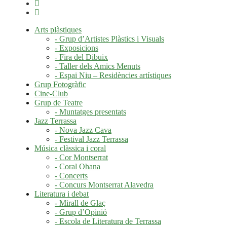
Arts plàstiques
- Grup d’Artistes Plàstics i Visuals
- Exposicions
- Fira del Dibuix
- Taller dels Amics Menuts
- Espai Niu – Residències artístiques
Grup Fotogràfic
Cine-Club
Grup de Teatre
- Muntatges presentats
Jazz Terrassa
- Nova Jazz Cava
- Festival Jazz Terrassa
Música clàssica i coral
- Cor Montserrat
- Coral Ohana
- Concerts
- Concurs Montserrat Alavedra
Literatura i debat
- Mirall de Glaç
- Grup d’Opinió
- Escola de Literatura de Terrassa