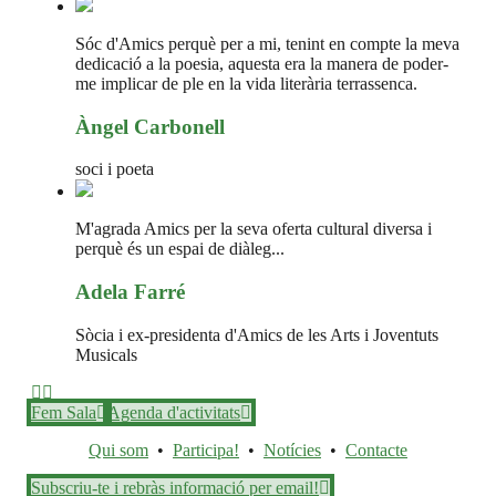
Sóc d'Amics perquè per a mi, tenint en compte la meva
dedicació a la poesia, aquesta era la manera de poder-
me implicar de ple en la vida literària terrassenca.
Àngel Carbonell
soci i poeta
M'agrada Amics per la seva oferta cultural diversa i
perquè és un espai de diàleg...
Adela Farré
Sòcia i ex-presidenta d'Amics de les Arts i Joventuts
Musicals
Fem Sala
Agenda d'activitats
Qui som
•
Participa!
•
Notícies
•
Contacte
Subscriu-te i rebràs informació per email!