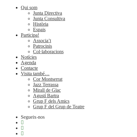
Qui som
Junta Directiva
Junta Consultiva
Història
Espais
Participa!
Associa’t
Patrocinis
Col·laboracions
Notícies
Agenda
Contacte
Visita també…
Cor Montserrat
Jazz Terrassa
Mirall de Glaç
Agustí Bartra
Grup F dels Amics
Grup F del Grup de Teatre
Segueix-nos