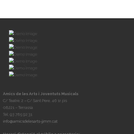
Amics de les Arts i Joventuts Musicals
C/ Teatre, 2 – C/ Sant Pere, 46 1r pis
08221 – Terrassa
Tel: 93 785 92 31
info@amicsdelesarts-jjmm.cat