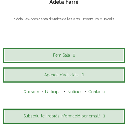
Adela Farré
Sòcia i ex-presidenta d'Amics de les Arts i Joventuts Musicals
Fem Sala
Agenda d'activitats
Qui som
•
Participa!
•
Notícies
•
Contacte
Subscriu-te i rebràs informació per email!