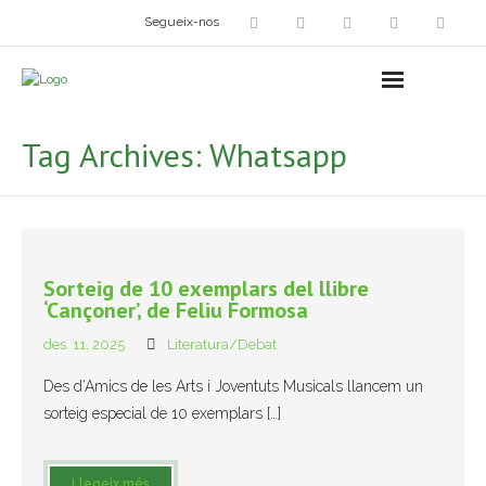
Segueix-nos
Arts plàstiques
- Grup d’Artistes Plàstics i Visuals
Tag Archives:
Whatsapp
- Exposicions
- Fira del Dibuix
- Taller dels Amics Menuts
Sorteig de 10 exemplars del llibre
‘Cançoner’, de Feliu Formosa
- Espai Niu – Residències artístiques
des. 11, 2025
Literatura/Debat
Grup Fotogràfic
Des d’Amics de les Arts i Joventuts Musicals llancem un
sorteig especial de 10 exemplars […]
Cine-Club
Grup de Teatre
Llegeix més