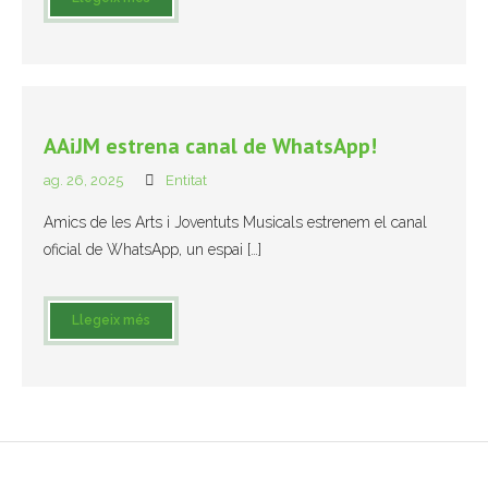
- Muntatges presentats
Jazz Terrassa
- Nova Jazz Cava
AAiJM estrena canal de WhatsApp!
ag. 26, 2025
Entitat
- Festival Jazz Terrassa
Amics de les Arts i Joventuts Musicals estrenem el canal
Música clàssica i coral
oficial de WhatsApp, un espai […]
- Cor Montserrat
Llegeix més
- Coral Ohana
- Concerts
- Concurs Montserrat Alavedra
Literatura i debat