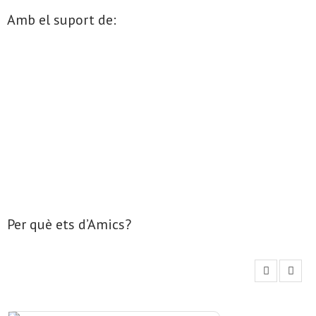
Amb el suport de:
- Mirall de Glaç
- Grup d’Opinió
- Escola de Literatura de Terrassa
- Laboratori Creatiu
Per què ets d’Amics?