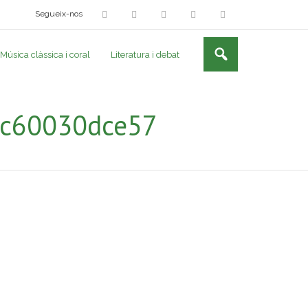
Segueix-nos
Música clàssica i coral
Literatura i debat
1c60030dce57