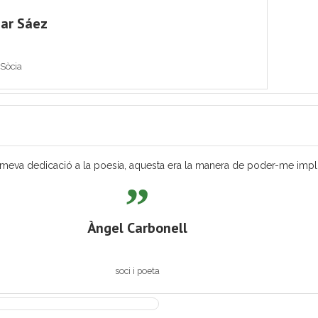
ar Sáez
Sòcia
eva dedicació a la poesia, aquesta era la manera de poder-me implicar
Àngel Carbonell
soci i poeta