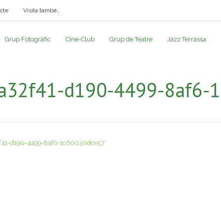
cte
Visita també…
Grup Fotogràfic
Cine-Club
Grup de Teatre
Jazz Terrassa
a32f41-d190-4499-8af6-
f41-d190-4499-8af6-1c60030dce57