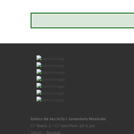
Amics de les Arts i Joventuts Musicals
C/ Teatre, 2 – C/ Sant Pere, 46 1r pis
08221 – Terrassa