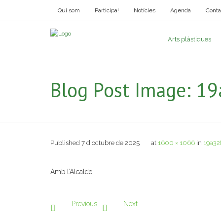
Qui som
Participa!
Notícies
Agenda
Conta
Arts plàstiques
Blog Post Image:
19
Published
7 d'octubre de 2025
at
1600 × 1066
in
19a32
Amb l’Alcalde
Previous
Next