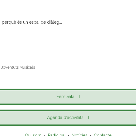
i perquè és un espai de diàleg...
 i Joventuts Musicals
Fem Sala
Agenda d'activitats
Qui som
•
Participa!
•
Notícies
•
Contacte