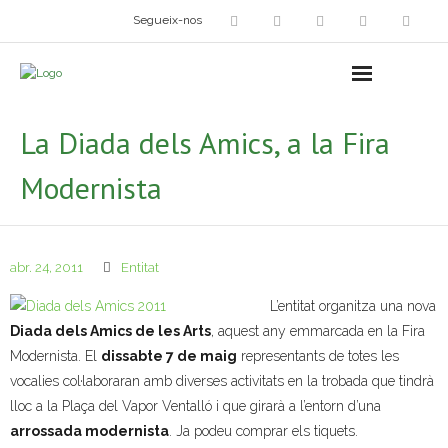
Segueix-nos
Arts plàstiques
- Grup d’Artistes Plàstics i Visuals
La Diada dels Amics, a la Fira
- Exposicions
Modernista
- Fira del Dibuix
- Taller dels Amics Menuts
abr. 24, 2011
Entitat
- Espai Niu – Residències artístiques
L’entitat organitza una nova
Diada dels Amics de les Arts
, aquest any emmarcada en la Fira
Grup Fotogràfic
Modernista. El
dissabte 7 de maig
representants de totes les
vocalies col·laboraran amb diverses activitats en la trobada que tindrà
Cine-Club
lloc a la Plaça del Vapor Ventalló i que girarà a l’entorn d’una
arrossada modernista
. Ja podeu comprar els tiquets.
Grup de Teatre