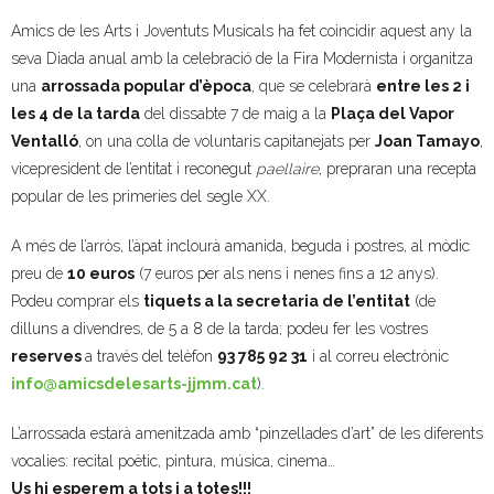
Amics de les Arts i Joventuts Musicals ha fet coincidir aquest any la
- Muntatges presentats
seva Diada anual amb la celebració de la Fira Modernista i organitza
Jazz Terrassa
una
arrossada popular d’època
, que se celebrarà
entre les 2 i
les 4 de la tarda
del dissabte 7 de maig a la
Plaça del Vapor
- Nova Jazz Cava
Ventalló
, on una colla de voluntaris capitanejats per
Joan Tamayo
,
vicepresident de l’entitat i reconegut
paellaire
, prepraran una recepta
- Festival Jazz Terrassa
popular de les primeries del segle XX.
Música clàssica i coral
A més de l’arròs, l’àpat inclourà amanida, beguda i postres, al mòdic
preu de
10 euros
(7 euros per als nens i nenes fins a 12 anys).
- Cor Montserrat
Podeu comprar els
tiquets a la secretaria de l’entitat
(de
dilluns a divendres, de 5 a 8 de la tarda; podeu fer les vostres
- Coral Ohana
reserves
a través del telèfon
93 785 92 31
i al correu electrònic
info@amicsdelesarts-jjmm.cat
).
- Concerts
L’arrossada estarà amenitzada amb “pinzellades d’art” de les diferents
- Concurs Montserrat Alavedra
vocalies: recital poètic, pintura, música, cinema…
Us hi esperem a tots i a totes!!!
Literatura i debat