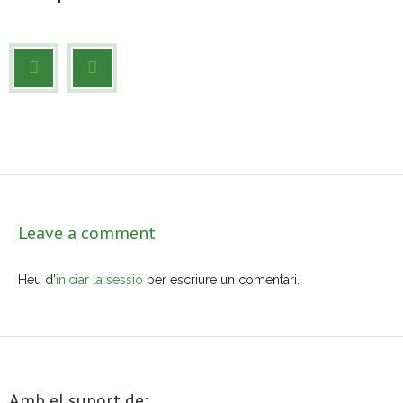
- Mirall de Glaç
- Grup d’Opinió
- Escola de Literatura de Terrassa
- Laboratori Creatiu
Leave a comment
Heu d'
iniciar la sessió
per escriure un comentari.
Amb el suport de: