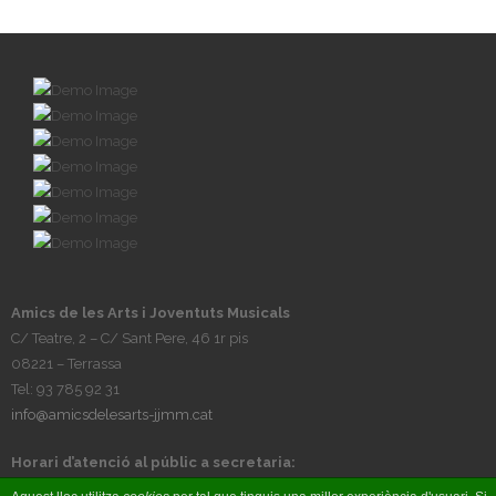
Amics de les Arts i Joventuts Musicals
C/ Teatre, 2 – C/ Sant Pere, 46 1r pis
08221 – Terrassa
Tel: 93 785 92 31
info@amicsdelesarts-jjmm.cat
Horari d’atenció al públic a secretaria:
Tardes, de dilluns a divendres, de 17h a 20h