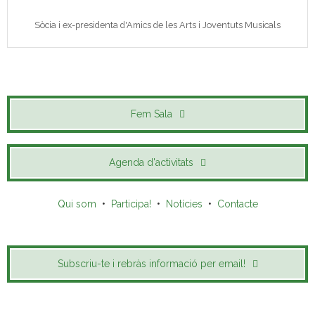
Sòcia i ex-presidenta d'Amics de les Arts i Joventuts Musicals
Fem Sala
Agenda d'activitats
Qui som
•
Participa!
•
Notícies
•
Contacte
Subscriu-te i rebràs informació per email!