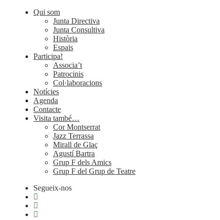
Qui som
Junta Directiva
Junta Consultiva
Història
Espais
Participa!
Associa’t
Patrocinis
Col·laboracions
Notícies
Agenda
Contacte
Visita també…
Cor Montserrat
Jazz Terrassa
Mirall de Glaç
Agustí Bartra
Grup F dels Amics
Grup F del Grup de Teatre
Segueix-nos