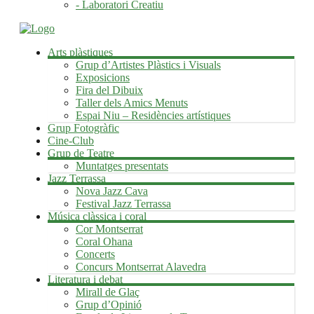
- Laboratori Creatiu
Arts plàstiques
Grup d’Artistes Plàstics i Visuals
Exposicions
Fira del Dibuix
Taller dels Amics Menuts
Espai Niu – Residències artístiques
Grup Fotogràfic
Cine-Club
Grup de Teatre
Muntatges presentats
Jazz Terrassa
Nova Jazz Cava
Festival Jazz Terrassa
Música clàssica i coral
Cor Montserrat
Coral Ohana
Concerts
Concurs Montserrat Alavedra
Literatura i debat
Mirall de Glaç
Grup d’Opinió