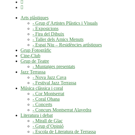
Arts plàstiques
- Grup d’Artistes Plàstics i Visuals
- Exposicions
- Fira del Dibuix
- Taller dels Amics Menuts
- Espai Niu – Residències artístiques
Grup Fotogràfic
Cine-Club
Grup de Teatre
- Muntatges presentats
Jazz Terrassa
- Nova Jazz Cava
- Festival Jazz Terrassa
Música clàssica i coral
- Cor Montserrat
- Coral Ohana
- Concerts
- Concurs Montserrat Alavedra
Literatura i debat
- Mirall de Glaç
- Grup d’Opinió
- Escola de Literatura de Terrassa