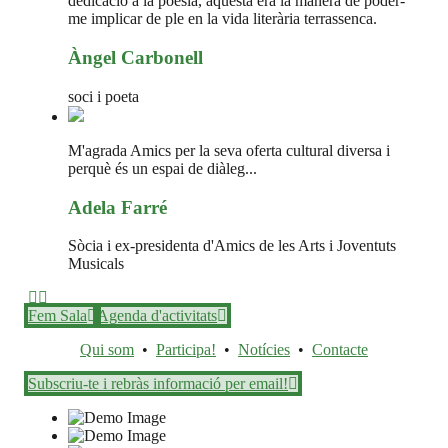
dedicació a la poesia, aquesta era la manera de poder-
me implicar de ple en la vida literària terrassenca.
Àngel Carbonell
soci i poeta
M'agrada Amics per la seva oferta cultural diversa i
perquè és un espai de diàleg...
Adela Farré
Sòcia i ex-presidenta d'Amics de les Arts i Joventuts
Musicals
Fem Sala
Agenda d'activitats
Qui som
•
Participa!
•
Notícies
•
Contacte
Subscriu-te i rebràs informació per email!