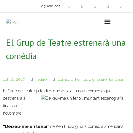
Segueix-nos
Arts plàstiques
- Grup d’Artistes Plàstics i Visuals
El Grup de Teatre estrenarà una
- Exposicions
comèdia
- Fira del Dibuix
- Taller dels Amics Menuts
oct. 16, 2017
Teatre
comèdia
,
ken ludwig
,
teatre
,
Terrassa
- Espai Niu – Residències artístiques
El Grup de Teatre ja fa dies que assaja la nova comèdia que
s’estrenarà a
Grup Fotogràfic
finals de
novembre.
Cine-Club
“Deixeu-me un tenor
” de Ken Ludwig, una comèdia americana
Grup de Teatre