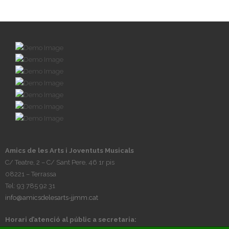
Amics de les Arts i Joventuts Musicals
C/ Teatre, 2 – C/ Sant Pere, 46 1r pis
08221 – Terrassa
Tel: 93 785 92 31
info@amicsdelesarts-jjmm.cat
Horari d’atenció al públic a secretaria: