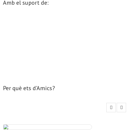
Amb el suport de:
- Mirall de Glaç
- Grup d’Opinió
- Escola de Literatura de Terrassa
- Laboratori Creatiu
Per què ets d’Amics?