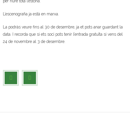
per riure tota l’estona.
- Muntatges presentats
L’escenografia ja està en marxa.
Jazz Terrassa
La podràs veure fins al 30 de desembre, ja et pots anar guardant la
data. I recorda que si ets soci pots tenir l’entrada gratuïta si vens del
- Nova Jazz Cava
24 de novembre al 3 de desembre.
- Festival Jazz Terrassa
Música clàssica i coral
- Cor Montserrat
- Coral Ohana
- Concerts
- Concurs Montserrat Alavedra
Literatura i debat