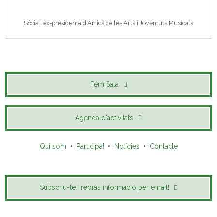
Sòcia i ex-presidenta d'Amics de les Arts i Joventuts Musicals
Fem Sala
Agenda d'activitats
Qui som
•
Participa!
•
Notícies
•
Contacte
Subscriu-te i rebràs informació per email!