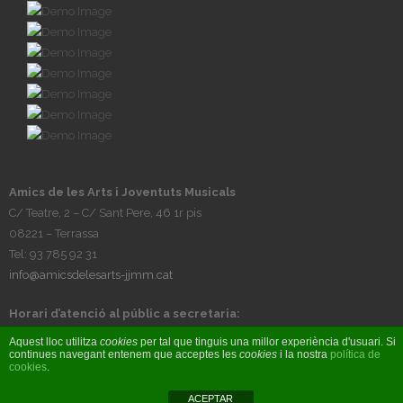
Amics de les Arts i Joventuts Musicals
C/ Teatre, 2 – C/ Sant Pere, 46 1r pis
08221 – Terrassa
Tel: 93 785 92 31
info@amicsdelesarts-jjmm.cat
Horari d’atenció al públic a secretaria:
Tardes, de dilluns a divendres, de 17h a 20h
Aquest lloc utilitza
cookies
per tal que tinguis una millor experiència d'usuari. Si
continues navegant entenem que acceptes les
cookies
i la nostra
política de
cookies
.
© Amics de les Arts i Joventuts Musicals 2017 - Fet per
BIOBIZ S&C
ACEPTAR