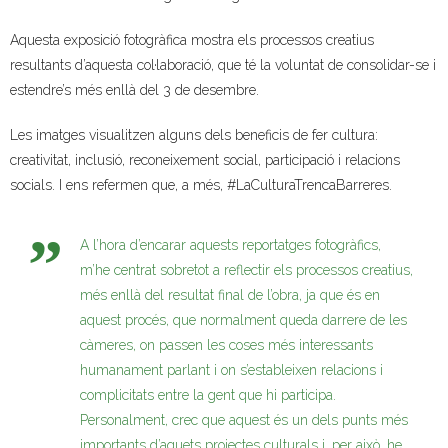
Aquesta exposició fotogràfica mostra els processos creatius
resultants d’aquesta col·laboració, que té la voluntat de consolidar-se i
estendre’s més enllà del 3 de desembre.
Les imatges visualitzen alguns dels beneficis de fer cultura:
creativitat, inclusió, reconeixement social, participació i relacions
socials. I ens refermen que, a més, #LaCulturaTrencaBarreres.
A l’hora d’encarar aquests reportatges fotogràfics,
m’he centrat sobretot a reflectir els processos creatius,
més enllà del resultat final de l’obra, ja que és en
aquest procés, que normalment queda darrere de les
càmeres, on passen les coses més interessants
humanament parlant i on s’estableixen relacions i
complicitats entre la gent que hi participa.
Personalment, crec que aquest és un dels punts més
importants d’aquets projectes culturals i, per això, he