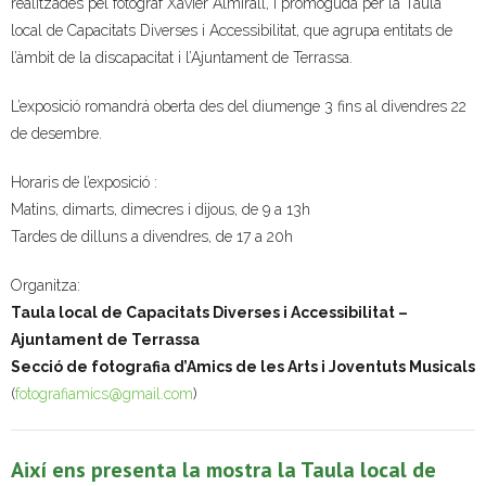
realitzades pel fotògraf Xavier Almirall, i promoguda per la Taula
local de Capacitats Diverses i Accessibilitat, que agrupa entitats de
- Muntatges presentats
l’àmbit de la discapacitat i l’Ajuntament de Terrassa.
Jazz Terrassa
L’exposició romandrá oberta des del diumenge 3 fins al divendres 22
- Nova Jazz Cava
de desembre.
Horaris de l’exposició :
- Festival Jazz Terrassa
Matins, dimarts, dimecres i dijous, de 9 a 13h
Música clàssica i coral
Tardes de dilluns a divendres, de 17 a 20h
- Cor Montserrat
Organitza:
Taula local de Capacitats Diverses i Accessibilitat –
- Coral Ohana
Ajuntament de Terrassa
Secció de fotografia d’Amics de les Arts i Joventuts Musicals
- Concerts
(
fotografiamics@gmail.com
)
- Concurs Montserrat Alavedra
Així ens presenta la mostra la Taula local de
Literatura i debat