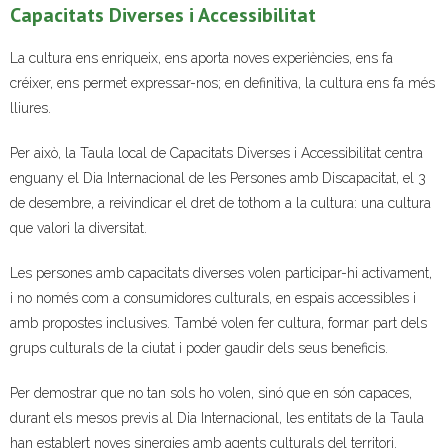
Capacitats Diverses i Accessibilitat
- Mirall de Glaç
La cultura ens enriqueix, ens aporta noves experiències, ens fa
créixer, ens permet expressar-nos; en definitiva, la cultura ens fa més
- Grup d’Opinió
lliures.
- Escola de Literatura de Terrassa
Per això, la Taula local de Capacitats Diverses i Accessibilitat centra
enguany el Dia Internacional de les Persones amb Discapacitat, el 3
- Laboratori Creatiu
de desembre, a reivindicar el dret de tothom a la cultura: una cultura
que valori la diversitat.
Les persones amb capacitats diverses volen participar-hi activament,
i no només com a consumidores culturals, en espais accessibles i
amb propostes inclusives. També volen fer cultura, formar part dels
grups culturals de la ciutat i poder gaudir dels seus beneficis.
Per demostrar que no tan sols ho volen, sinó que en són capaces,
durant els mesos previs al Dia Internacional, les entitats de la Taula
han establert noves sinergies amb agents culturals del territori.