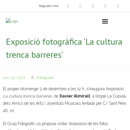
Segueix-nos
Arts plàstiques
- Grup d’Artistes Plàstics i Visuals
Exposició fotogràfica ‘La cultura
- Exposicions
trenca barreres’
- Fira del Dibuix
- Taller dels Amics Menuts
nov. 30, 2017
Fotografia
- Espai Niu – Residències artístiques
El proper diumenge 3 de desembre a les 12 h. s’inaugura l’exposició
La cultura trenca barreres
, de
Xavier Almirall
, a l’espai La Cúpula,
Grup Fotogràfic
dels Amics de les Arts i Joventuts Musicals (entada per C/ Sant Pere,
46, 1r).
Cine-Club
El Grup Fotogràfic us proposa visitar l’exposició de les fotos
Grup de Teatre