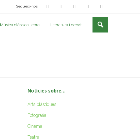
Segueix-nos
Música clàssica i coral
Literatura i debat
Notícies sobre…
Arts plàstiques
Fotografia
Cinema
Teatre