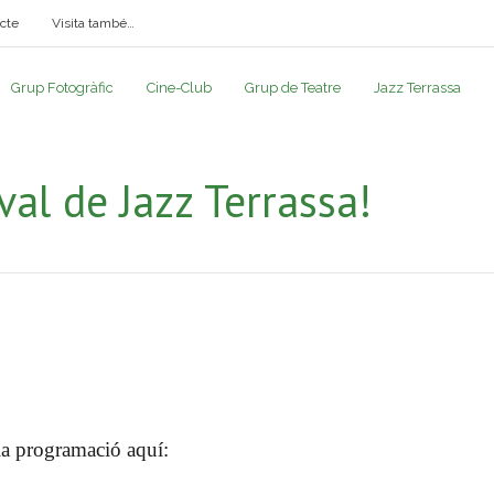
cte
Visita també…
Grup Fotogràfic
Cine-Club
Grup de Teatre
Jazz Terrassa
al de Jazz Terrassa!
la programació aquí: