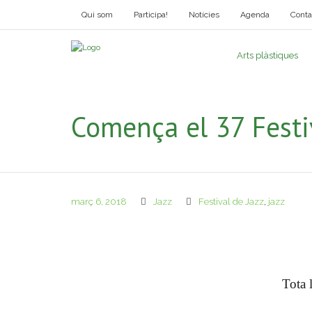
Qui som
Participa!
Notícies
Agenda
Conta
Arts plàstiques
Comença el 37 Festiv
març 6, 2018
Jazz
Festival de Jazz
,
jazz
Tota 