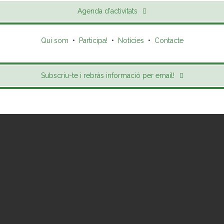
Agenda d'activitats
Qui som
•
Participa!
•
Notícies
•
Contacte
Subscriu-te i rebràs informació per email!