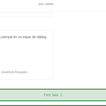
soci i poeta
i perquè és un espai de diàleg...
 i Joventuts Musicals
Fem Sala