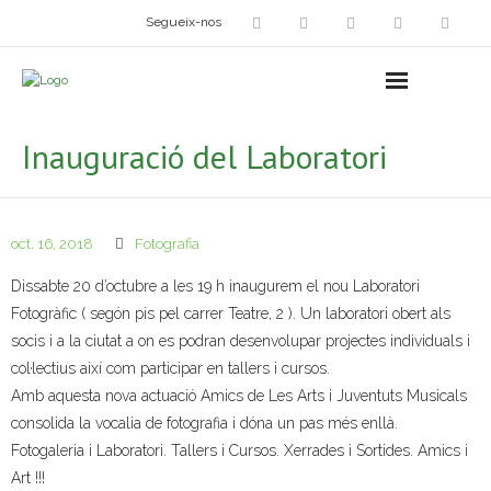
Segueix-nos
Arts plàstiques
- Grup d’Artistes Plàstics i Visuals
Inauguració del Laboratori
- Exposicions
- Fira del Dibuix
oct. 16, 2018
Fotografia
- Taller dels Amics Menuts
Dissabte 20 d’octubre a les 19 h inaugurem el nou Laboratori
Fotogràfic ( segón pis pel carrer Teatre, 2 ). Un laboratori obert als
- Espai Niu – Residències artístiques
socis i a la ciutat a on es podran desenvolupar projectes individuals i
col·lectius així com participar en tallers i cursos.
Grup Fotogràfic
Amb aquesta nova actuació Amics de Les Arts i Juventuts Musicals
consolida la vocalia de fotografia i dóna un pas més enllà.
Cine-Club
Fotogaleria i Laboratori. Tallers i Cursos. Xerrades i Sortides. Amics i
Grup de Teatre
Art !!!