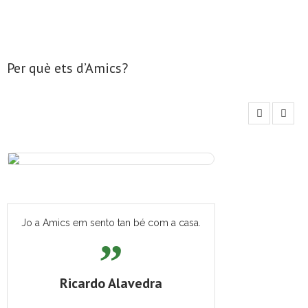
- Mirall de Glaç
- Grup d’Opinió
Per què ets d’Amics?
- Escola de Literatura de Terrassa
- Laboratori Creatiu
Jo a Amics em sento tan bé com a casa.
Ricardo Alavedra