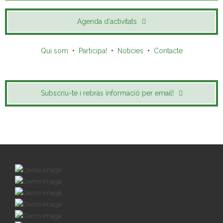
Agenda d'activitats
Qui som
•
Participa!
•
Notícies
•
Contacte
Subscriu-te i rebràs informació per email!