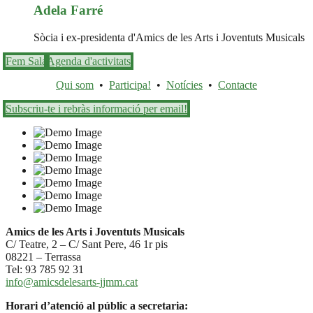
Adela Farré
Sòcia i ex-presidenta d'Amics de les Arts i Joventuts Musicals
Fem Sala
Agenda d'activitats
Qui som
•
Participa!
•
Notícies
•
Contacte
Subscriu-te i rebràs informació per email!
Amics de les Arts i Joventuts Musicals
C/ Teatre, 2 – C/ Sant Pere, 46 1r pis
08221 – Terrassa
Tel: 93 785 92 31
info@amicsdelesarts-jjmm.cat
Horari d’atenció al públic a secretaria: