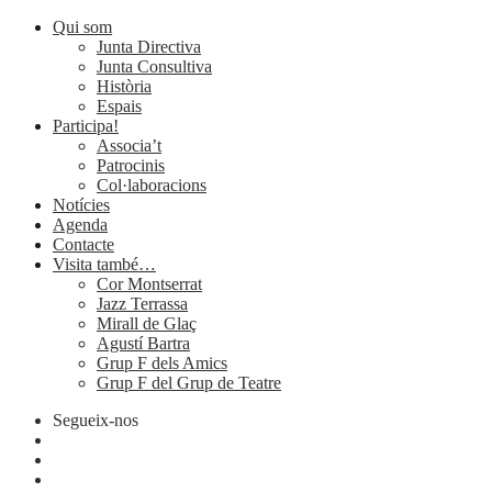
Qui som
Junta Directiva
Junta Consultiva
Història
Espais
Participa!
Associa’t
Patrocinis
Col·laboracions
Notícies
Agenda
Contacte
Visita també…
Cor Montserrat
Jazz Terrassa
Mirall de Glaç
Agustí Bartra
Grup F dels Amics
Grup F del Grup de Teatre
Segueix-nos