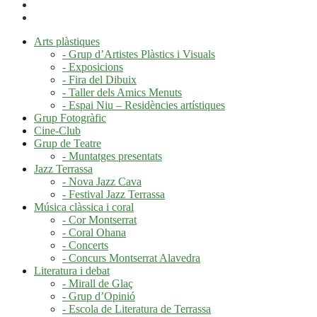
Arts plàstiques
- Grup d’Artistes Plàstics i Visuals
- Exposicions
- Fira del Dibuix
- Taller dels Amics Menuts
- Espai Niu – Residències artístiques
Grup Fotogràfic
Cine-Club
Grup de Teatre
- Muntatges presentats
Jazz Terrassa
- Nova Jazz Cava
- Festival Jazz Terrassa
Música clàssica i coral
- Cor Montserrat
- Coral Ohana
- Concerts
- Concurs Montserrat Alavedra
Literatura i debat
- Mirall de Glaç
- Grup d’Opinió
- Escola de Literatura de Terrassa