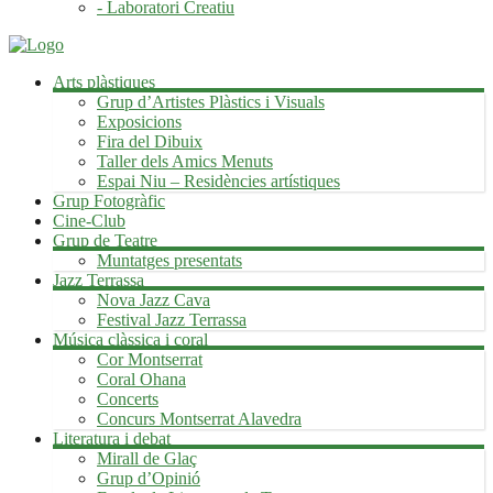
- Laboratori Creatiu
Arts plàstiques
Grup d’Artistes Plàstics i Visuals
Exposicions
Fira del Dibuix
Taller dels Amics Menuts
Espai Niu – Residències artístiques
Grup Fotogràfic
Cine-Club
Grup de Teatre
Muntatges presentats
Jazz Terrassa
Nova Jazz Cava
Festival Jazz Terrassa
Música clàssica i coral
Cor Montserrat
Coral Ohana
Concerts
Concurs Montserrat Alavedra
Literatura i debat
Mirall de Glaç
Grup d’Opinió